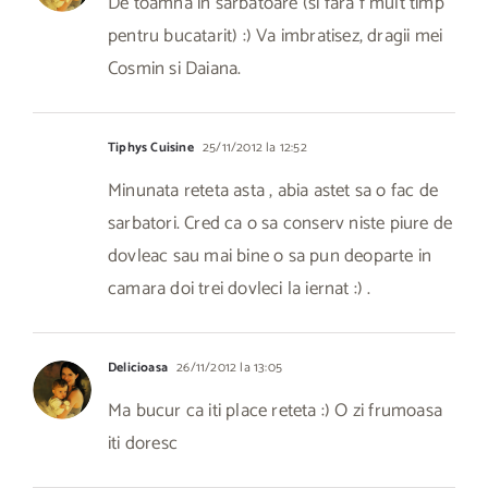
De toamna in sarbatoare (si fara f mult timp
pentru bucatarit) :) Va imbratisez, dragii mei
Cosmin si Daiana.
Tiphys Cuisine
25/11/2012 la 12:52
Minunata reteta asta , abia astet sa o fac de
sarbatori. Cred ca o sa conserv niste piure de
dovleac sau mai bine o sa pun deoparte in
camara doi trei dovleci la iernat :) .
Delicioasa
26/11/2012 la 13:05
Ma bucur ca iti place reteta :) O zi frumoasa
iti doresc