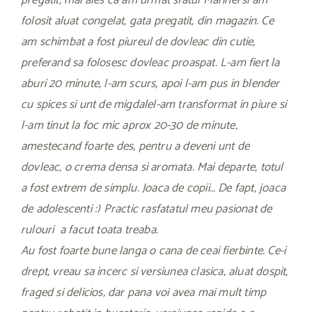
pregatit, mai ales ca am urmat sfatul Marinei si am
folosit aluat congelat, gata pregatit, din magazin. Ce
am schimbat a fost piureul de dovleac din cutie,
preferand sa folosesc dovleac proaspat. L-am fiert la
aburi 20 minute, l-am scurs, apoi l-am pus in blender
cu spices si unt de migdalel-am transformat in piure si
l-am tinut la foc mic aprox 20-30 de minute,
amestecand foarte des, pentru a deveni unt de
dovleac, o crema densa si aromata. Mai departe, totul
a fost extrem de simplu. Joaca de copii… De fapt, joaca
de adolescenti :) Practic rasfatatul meu pasionat de
rulouri a facut toata treaba.
Au fost foarte bune langa o cana de ceai fierbinte. Ce-i
drept, vreau sa incerc si versiunea clasica, aluat dospit,
fraged si delicios, dar pana voi avea mai mult timp