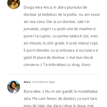
Draga mea Anca, in afara piureului de
dovleac pt bebelusi, de la plafar, nu am vazut
aici asa ceva. Dar ia un dovleac, taie-l in
jumatate, unge-l cu putin ulei de masline si
pune-l la cuptor, cu partea taiata in jos, vreo
40 minute, la 200 grade. Ii scoti miezul copt,
il pui in blender cu scortisoara si nucsoara si
gata! Ai piure de dovleac :) mai bun decat
conserva :) Te imbratisez cu drag. Xoxo
Anca
21/11/2012 la 16:44
Buna idee. :) Nu m-am gandit la modalitatea
asta. Ma cam feresc de dovleci, ca sunt tare
greu de taiat, dar daca-i doar in doua, mai