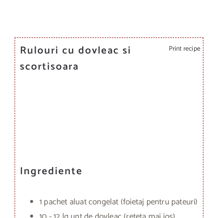
Rulouri cu dovleac si
Print recipe
scortisoara
Ingrediente
1 pachet aluat congelat (foietaj pentru pateuri)
10 - 12 lg unt de dovleac (reteta mai jos)