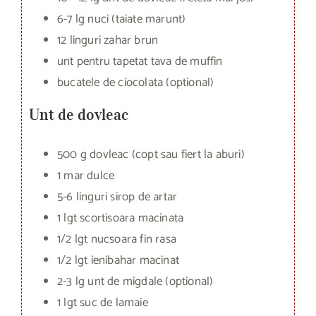
6-7 lg nuci (taiate marunt)
12 linguri zahar brun
unt pentru tapetat tava de muffin
bucatele de ciocolata (optional)
Unt de dovleac
500 g dovleac (copt sau fiert la aburi)
1 mar dulce
5-6 linguri sirop de artar
1 lgt scortisoara macinata
1/2 lgt nucsoara fin rasa
1/2 lgt ienibahar macinat
2-3 lg unt de migdale (optional)
1 lgt suc de lamaie