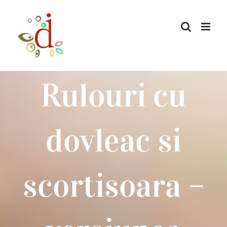
Skip
to
content
Rulouri cu
dovleac si
scortisoara –