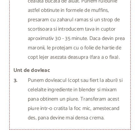
cealata bucata de aluat. Punem rulourile
astfel obtinute in formele de muffins,
presaram cu zaharul ramas si un strop de
scortisoara si introducem tava in cuptor
aproximativ 30 - 35 minute. Daca devin prea
maronii, le protejam cu o folie de hartie de
copt lejer asezata deasupra (fara a o fixa).
Unt de dovleac
3.
Punem dovleacul (copt sau fiert la aburi) si
celelalte ingrediente in blender si mixam
pana obtinem un piure. Transferam acest
piure intr-o cratita la foc mic, amestecand
des, pana devine mai densa crema.