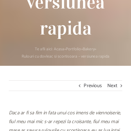
versiunea
rapida
Te afli aici:
Acasa
»
Portfolio
»
Bakery
»
Rulouri cu dovleac si scortisoara – versiunea rapida
Previous
Next
Daca ar fi sa fim in fata unui cos imens de viennoiserie,
fiul meu mai mic s-ar repezi la croisante, fiul meu mai
mare ar savura rulourile cu scortisoara, eu as lua intai