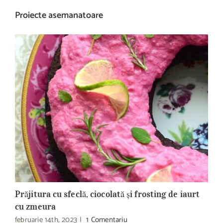
Proiecte asemanatoare
Prăjitura cu sfeclă, ciocolată și frosting de iaurt
B
cu zmeura
R
februarie 14th, 2023
|
1 Comentariu
d