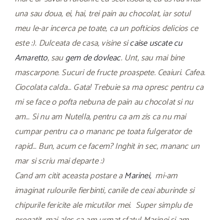
una sau doua, ei, hai, trei pain au chocolat, iar sotul
meu le-ar incerca pe toate, ca un pofticios delicios ce
este :). Dulceata de casa, visine si
caise uscate cu
Amaretto
, sau
gem de dovleac
. Unt, sau mai bine
mascarpone. Sucuri de fructe proaspete. Ceaiuri. Cafea.
Ciocolata calda… Gata! Trebuie sa ma opresc pentru ca
mi se face o pofta nebuna de pain au chocolat si nu
am… Si nu am Nutella, pentru ca am zis ca nu mai
cumpar pentru ca o mananc pe toata fulgerator de
rapid… Bun, acum ce facem? Inghit in sec, mananc un
mar si scriu mai departe :)
Cand am citit aceasta postare a
Marinei,
mi-am
imaginat rulourile fierbinti, canile de ceai aburinde si
chipurile fericite ale micutilor mei. Super simplu de