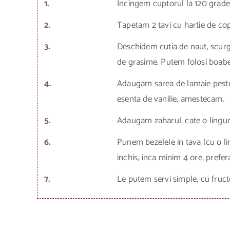
1.
Incingem cuptorul la 120 grade
2.
Tapetam 2 tavi cu hartie de cop
3.
Deschidem cutia de naut, scurge
de grasime. Putem folosi boabe
4.
Adaugam sarea de lamaie peste
esenta de vanilie, amestecam.
5.
Adaugam zaharul, cate o lingur
6.
Punem bezelele in tava (cu o li
inchis, inca minim 4 ore, prefer
7.
Le putem servi simple, cu fruct