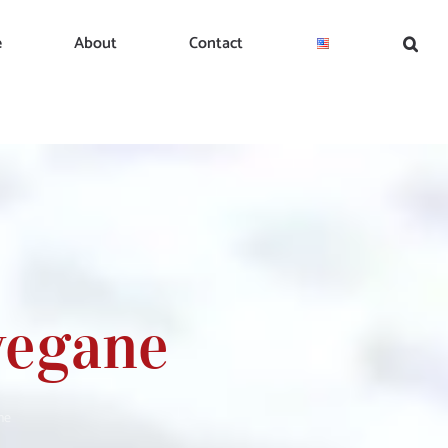
e
About
Contact
vegane
ne