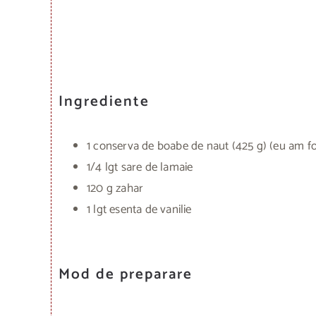
Ingrediente
1 conserva de boabe de naut (425 g) (eu am fo
1/4 lgt sare de lamaie
120 g zahar
1 lgt esenta de vanilie
Mod de preparare