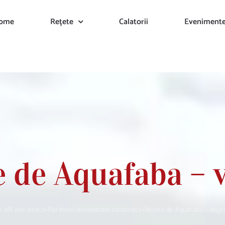
ome
Rețete
Calatorii
Eveniment
e de Aquafaba – 
 afli aici:
Acasa
»
Portfolio
»
alimentatie sanatoasa
»
Bezele de Aquafaba – vega