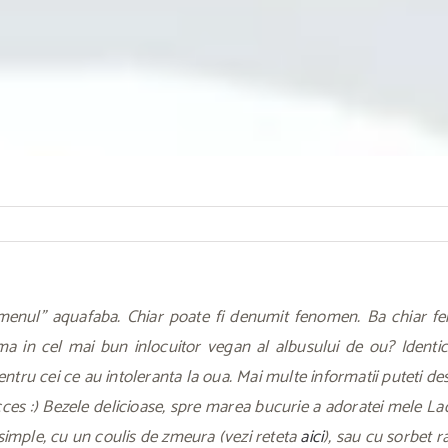
enul” aquafaba. Chiar poate fi denumit fenomen. Ba chiar feno
a in cel mai bun inlocuitor vegan al albusului de ou? Identi
entru cei ce au intoleranta la oua. Mai multe informatii puteti de
 :) Bezele delicioase, spre marea bucurie a adoratei mele Lady 
e simple, cu un coulis de zmeura (vezi reteta
aici
), sau cu sorbet r