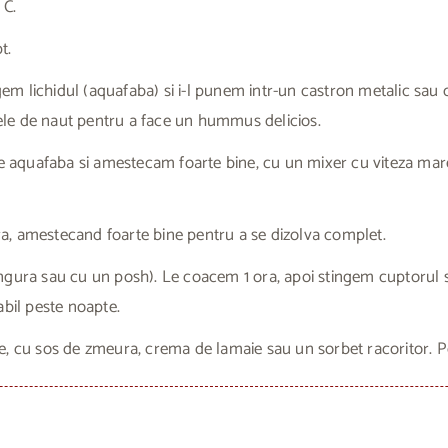
 C.
t.
m lichidul (aquafaba) si i-l punem intr-un castron metalic sau c
le de naut pentru a face un hummus delicios.
 aquafaba si amestecam foarte bine, cu un mixer cu viteza ma
a, amestecand foarte bine pentru a se dizolva complet.
ngura sau cu un posh). Le coacem 1 ora, apoi stingem cuptorul s
abil peste noapte.
e, cu sos de zmeura, crema de lamaie sau un sorbet racoritor. P