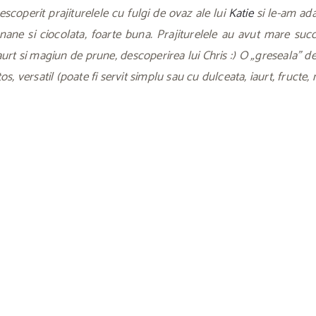
scoperit prajiturelele cu fulgi de ovaz ale lui
Katie
si le-am ada
ne si ciocolata, foarte buna. Prajiturelele au avut mare succ
iaurt si magiun de prune, descoperirea lui Chris :) O „greseala” d
os, versatil (poate fi servit simplu sau cu dulceata, iaurt, fructe