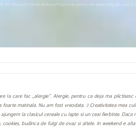
li aici:
Acasa
»
Portfolio
»
Bakery
»
Prajiturele pentru mic dejun: fulgi de ovaz &
re la care fac „alergie”. Alergie, pentru ca deja ma plictisesc
 foarte matinala. Nu am fost vreodata. :) Creativitatea mea cul
ajungem la clasicul cereale cu lapte si un ceai fierbinte. Daca 
, cookies, budinca de fulgi de ovaz si altele. In weekend e alta