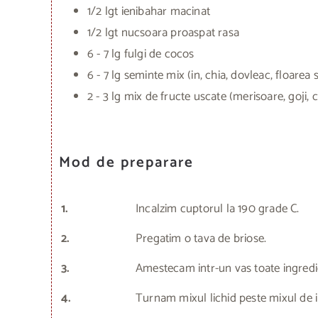
1/2 lgt ienibahar macinat
1/2 lgt nucsoara proaspat rasa
6 - 7 lg fulgi de cocos
6 - 7 lg seminte mix (in, chia, dovleac, floarea 
2 - 3 lg mix de fructe uscate (merisoare, goji, 
Mod de preparare
1.
Incalzim cuptorul la 190 grade C.
2.
Pregatim o tava de briose.
3.
Amestecam intr-un vas toate ingredien
4.
Turnam mixul lichid peste mixul de 