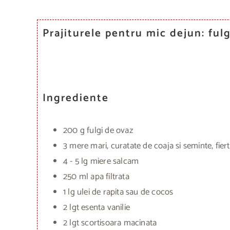
Prajiturele pentru mic dejun: ful
Ingrediente
200 g fulgi de ovaz
3 mere mari, curatate de coaja si seminte, fier
4 - 5 lg miere salcam
250 ml apa filtrata
1 lg ulei de rapita sau de cocos
2 lgt esenta vanilie
2 lgt scortisoara macinata