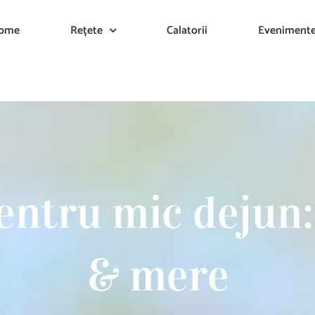
ome
Rețete
Calatorii
Eveniment
entru mic dejun:
& mere