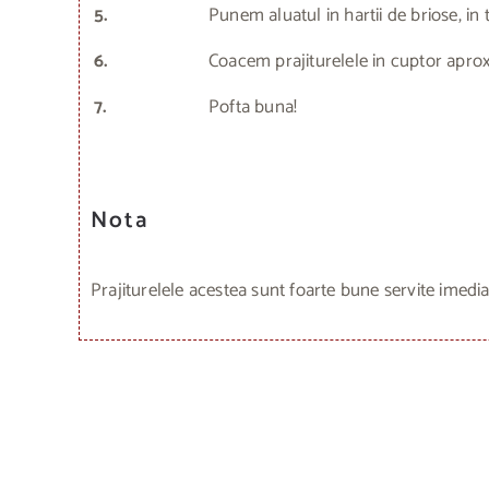
5.
Punem aluatul in hartii de briose, i
6.
Coacem prajiturelele in cuptor apro
7.
Pofta buna!
Nota
Prajiturelele acestea sunt foarte bune servite imediat,