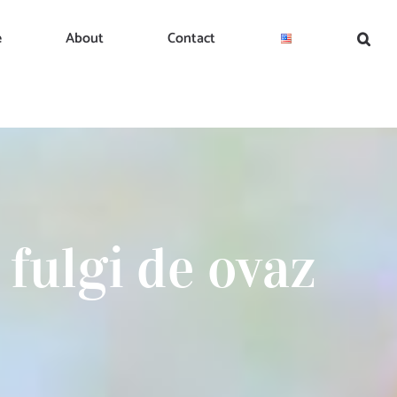
e
About
Contact
 fulgi de ovaz