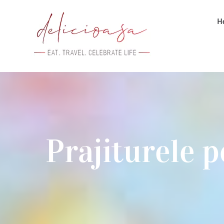
Skip
H
to
content
Prajiturele p