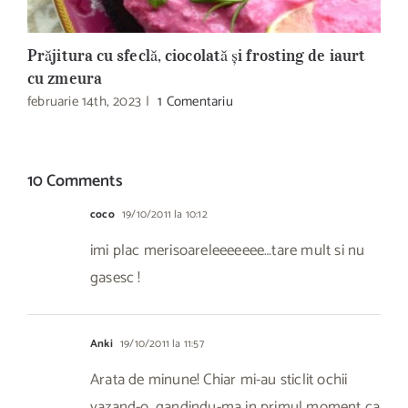
Prăjitura cu sfeclă, ciocolată și frosting de iaurt
B
cu zmeura
R
februarie 14th, 2023
|
1 Comentariu
d
10 Comments
coco
19/10/2011 la 10:12
imi plac merisoareleeeeeee…tare mult si nu
gasesc !
Anki
19/10/2011 la 11:57
Arata de minune! Chiar mi-au sticlit ochii
vazand-o, gandindu-ma in primul moment ca