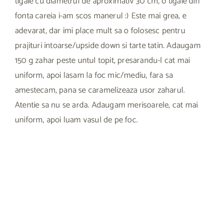
tigaie cu diametrul de aproximativ 30 cm, o tigaie din
fonta careia i-am scos manerul :) Este mai grea, e
adevarat, dar imi place mult sa o folosesc pentru
prajituri intoarse/upside down si tarte tatin. Adaugam
150 g zahar peste untul topit, presarandu-l cat mai
uniform, apoi lasam la foc mic/mediu, fara sa
amestecam, pana se caramelizeaza usor zaharul.
Atentie sa nu se arda. Adaugam merisoarele, cat mai
uniform, apoi luam vasul de pe foc.