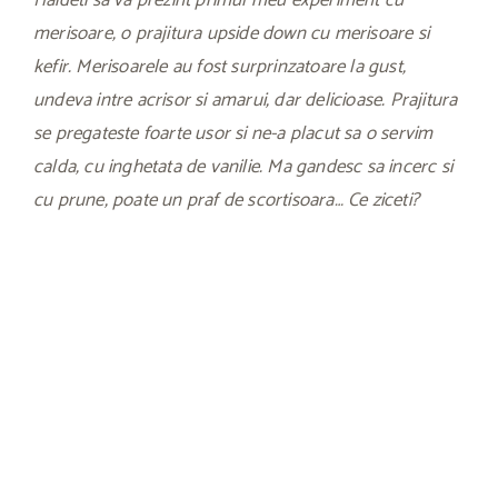
Haideti sa va prezint primul meu experiment cu
merisoare, o prajitura upside down cu merisoare si
kefir. Merisoarele au fost surprinzatoare la gust,
undeva intre acrisor si amarui, dar delicioase. Prajitura
se pregateste foarte usor si ne-a placut sa o servim
calda, cu inghetata de vanilie. Ma gandesc sa incerc si
cu prune, poate un praf de scortisoara… Ce ziceti?