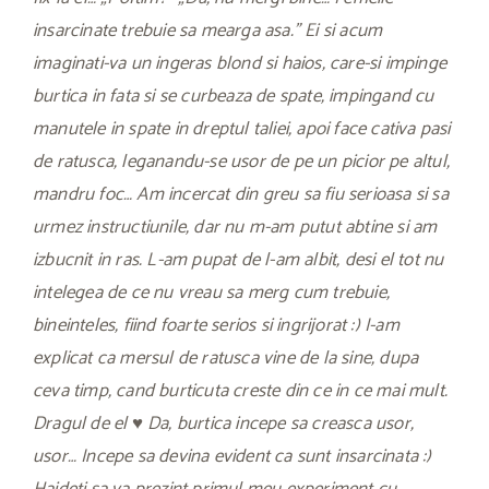
insarcinate trebuie sa mearga asa.” Ei si acum
imaginati-va un ingeras blond si haios, care-si impinge
burtica in fata si se curbeaza de spate, impingand cu
manutele in spate in dreptul taliei, apoi face cativa pasi
de ratusca, leganandu-se usor de pe un picior pe altul,
mandru foc… Am incercat din greu sa fiu serioasa si sa
urmez instructiunile, dar nu m-am putut abtine si am
izbucnit in ras. L-am pupat de l-am albit, desi el tot nu
intelegea de ce nu vreau sa merg cum trebuie,
bineinteles, fiind foarte serios si ingrijorat :) I-am
explicat ca mersul de ratusca vine de la sine, dupa
ceva timp, cand burticuta creste din ce in ce mai mult.
Dragul de el ♥ Da, burtica incepe sa creasca usor,
usor… Incepe sa devina evident ca sunt insarcinata :)