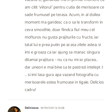
am citit ‘viitorul’ pentru cutia de merisoare ce
sade frumusel pe terasa. Acum, in al doilea
moment ma gandesc ca o sa le transform in
ceva smoothie, doar fiindca fiul meu cel
mofturos nu gusta prajiturile cu fructe, iar
tatal lui e prea putin pe acasa zilele astea; si
imi e groaza ca iar ajung sa manac singura
ditamai prajitura – nu ca nu mi-ar placea…
dar uneori e mai bine sa te pastrezi intelept :)
… si imi lasa gura apa vazand fotografia cu
merisoarele astea frumoase in tigaie. Delicios
cadru!
Delicioasa
19/10/2011 la 13:58