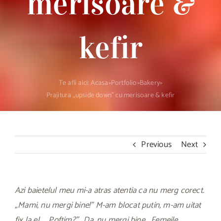
merisoare &
kefir
Te afli aici:
Acasa
»
Portfolio
»
Bakery
»
Prajitura „upside down” cu merisoare & kefir
Previous
Next
Azi baietelul meu mi-a atras atentia ca nu merg corect.
„Mami, nu mergi bine!” M-am blocat putin, m-am uitat
fix la el… „Poftim?” „Da, nu mergi bine… Femeile