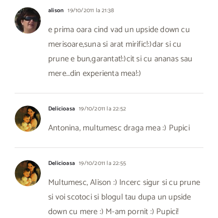
alison
19/10/2011 la 21:38
e prima oara cind vad un upside down cu
merisoare,suna si arat mirific!:)dar si cu
prune e bun,garantat!:)cit si cu ananas sau
mere…din experienta mea!:)
Delicioasa
19/10/2011 la 22:52
Antonina, multumesc draga mea :) Pupici
Delicioasa
19/10/2011 la 22:55
Multumesc, Alison :) Incerc sigur si cu prune
si voi scotoci si blogul tau dupa un upside
down cu mere :) M-am pornit :) Pupici!