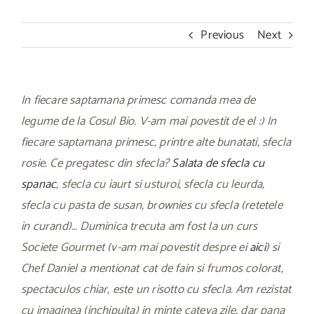
Previous
Next
In fiecare saptamana primesc comanda mea de
legume de la Cosul Bio. V-am mai povestit de el :) In
fiecare saptamana primesc, printre alte bunatati, sfecla
rosie. Ce pregatesc din sfecla?
Salata de sfecla cu
spanac
, sfecla cu iaurt si usturoi, sfecla cu leurda,
sfecla cu pasta de susan, brownies cu sfecla (retetele
in curand)… Duminica trecuta am fost la un curs
Societe Gourmet (v-am mai povestit despre ei
aici
) si
Chef Daniel a mentionat cat de fain si frumos colorat,
spectaculos chiar, este un risotto cu sfecla. Am rezistat
cu imaginea (inchipuita) in minte cateva zile, dar pana