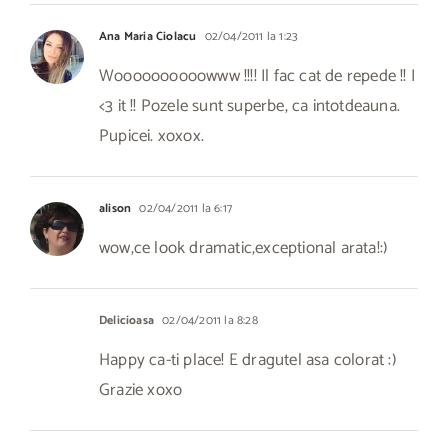
Ana Maria Ciolacu
02/04/2011 la 1:23
Woooooooooowww !!!! Il fac cat de repede !! I
<3 it !! Pozele sunt superbe, ca intotdeauna.
Pupicei. xoxox.
alison
02/04/2011 la 6:17
wow,ce look dramatic,exceptional arata!:)
Delicioasa
02/04/2011 la 8:28
Happy ca-ti place! E dragutel asa colorat :)
Grazie xoxo