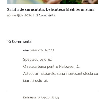
Salata de caracatita: Delicatesa Mediteraneana
L
aprilie 15th, 2024
|
2 Comments
a
10 Comments
alina
01/04/2011 la 17:35
Spectaculos orez!
O reteta buna pentru Haloween :)…
Astept urmatoarele, suna interesant sfecla cu
iaurt si usturoi…
Delicioasa
01/04/2011 la 17:51