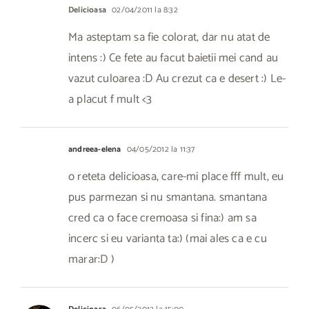
Delicioasa
02/04/2011 la 8:32
Ma asteptam sa fie colorat, dar nu atat de
intens :) Ce fete au facut baietii mei cand au
vazut culoarea :D Au crezut ca e desert :) Le-
a placut f mult <3
andreea-elena
04/05/2012 la 11:37
o reteta delicioasa, care-mi place fff mult, eu
pus parmezan si nu smantana. smantana
cred ca o face cremoasa si fina:) am sa
incerc si eu varianta ta:) (mai ales ca e cu
marar:D )