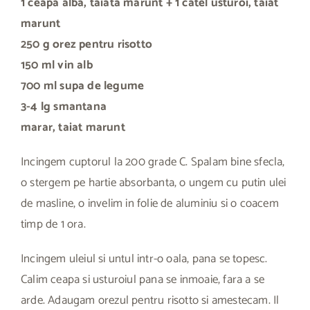
1 ceapa alba, taiata marunt + 1 catel usturoi, taiat
marunt
250 g orez pentru risotto
150 ml vin alb
700 ml supa de legume
3-4 lg smantana
marar, taiat marunt
Incingem cuptorul la 200 grade C. Spalam bine sfecla,
o stergem pe hartie absorbanta, o ungem cu putin ulei
de masline, o invelim in folie de aluminiu si o coacem
timp de 1 ora.
Incingem uleiul si untul intr-o oala, pana se topesc.
Calim ceapa si usturoiul pana se inmoaie, fara a se
arde. Adaugam orezul pentru risotto si amestecam. Il