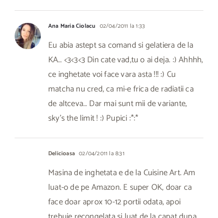
Ana Maria Ciolacu
02/04/2011 la 1:33
Eu abia astept sa comand si gelatiera de la
KA… <3<3<3 Din cate vad,tu o ai deja. :) Ahhhh,
ce inghetate voi face vara asta !!! :) Cu
matcha nu cred, ca mi-e frica de radiatii ca
de altceva… Dar mai sunt mii de variante,
sky's the limit ! :) Pupici :*:*
Delicioasa
02/04/2011 la 8:31
Masina de inghetata e de la Cuisine Art. Am
luat-o de pe Amazon. E super OK, doar ca
face doar aprox 10-12 portii odata, apoi
trebuie recongelata si luat de la capat dupa