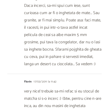
Daca incerci, sa-mi spui cum iese, sunt
curioasa cum ar fi o inghetata de mate… Sau
granite, ar fi mai simplu. Poate asa: faci mate,
il racesti, in pui intr-o tava astfel incat
pelicula de ceai sa aibe maxim 5 mm
grosime, pui tava la congelator, dar nu o lasi
sa inghete bocna. Sfarami pojghita de gheata
cu ceva, pui in pahare si servesti imediat,
langa un desert cu ciocolata… Sa vedem :)
Florin
17/03/2011 la 11:42
very nice! trebuie sa-mi refac si eu stocul de
matcha si s-o incerc :) (btw, pentru cine n-are
inca, au din nou masini de inghetata