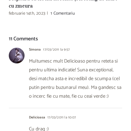
cu zmeura
R
februarie 14th, 2023
|
1 Comentariu
d
11 Comments
Simona
17/03/2011 la 9:57
Multumesc mult Delicioaso pentru reteta si
pentru ultima indicatie! Suna exceptional,
desi matcha asta e incredibil de scumpa (cel
putin pentru buzunarul meu). Ma gandesc sa
o incerc fie cu mate, fie cu ceai verde :)
Delicioasa
17/03/2011 la 10:07
Cu drag :)