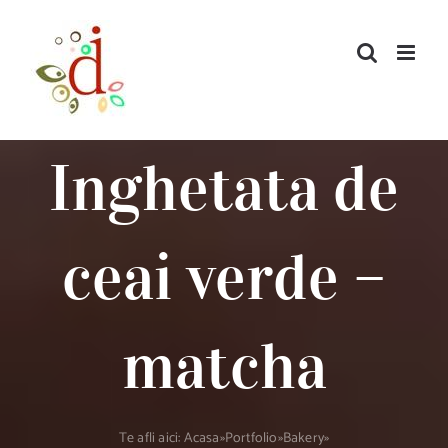
Skip
to
content
Inghetata de
ceai verde –
matcha
Te afli aici:
Acasa
»
Portfolio
»
Bakery
»