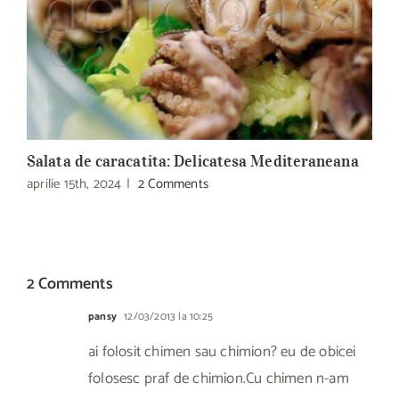
Salata de caracatita: Delicatesa Mediteraneana
L
aprilie 15th, 2024
|
2 Comments
a
2 Comments
pansy
12/03/2013 la 10:25
ai folosit chimen sau chimion? eu de obicei
folosesc praf de chimion.Cu chimen n-am