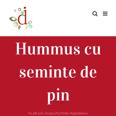
Skip
to
content
Hummus cu
seminte de
pin
Te afli aici:
Acasa
»
Portfolio
»
Appetisers
»