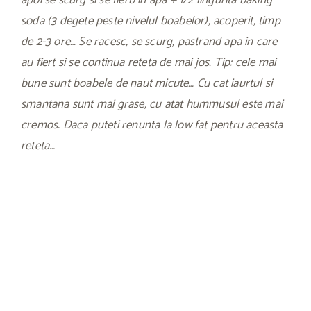
apoi se scurg si se fierb in apa + 1/2 lingurita baking
soda (3 degete peste nivelul boabelor), acoperit, timp
de 2-3 ore… Se racesc, se scurg, pastrand apa in care
au fiert si se continua reteta de mai jos. Tip: cele mai
bune sunt boabele de naut micute… Cu cat iaurtul si
smantana sunt mai grase, cu atat hummusul este mai
cremos. Daca puteti renunta la low fat pentru aceasta
reteta…