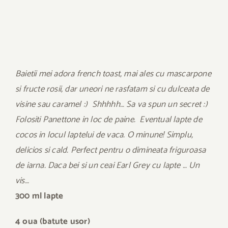
Baietii mei adora french toast, mai ales cu mascarpone
si fructe rosii, dar uneori ne rasfatam si cu dulceata de
visine sau caramel :) Shhhhh… Sa va spun un secret :)
Folositi Panettone in loc de paine. Eventual lapte de
cocos in locul laptelui de vaca. O minune! Simplu,
delicios si cald. Perfect pentru o dimineata friguroasa
de iarna. Daca bei si un ceai Earl Grey cu lapte … Un
vis…
300 ml lapte
4 oua (batute usor)