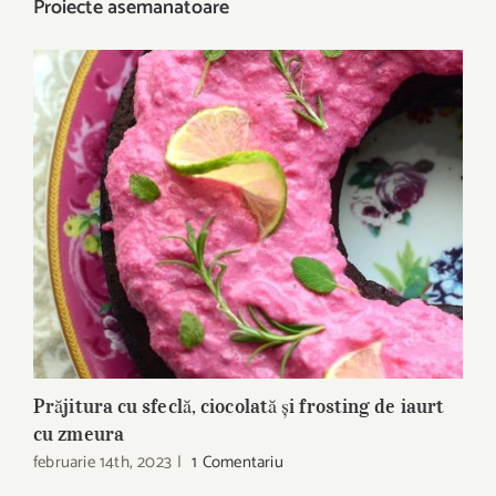
Proiecte asemanatoare
Prăjitura cu sfeclă, ciocolată și frosting de iaurt
B
cu zmeura
R
februarie 14th, 2023
|
1 Comentariu
d