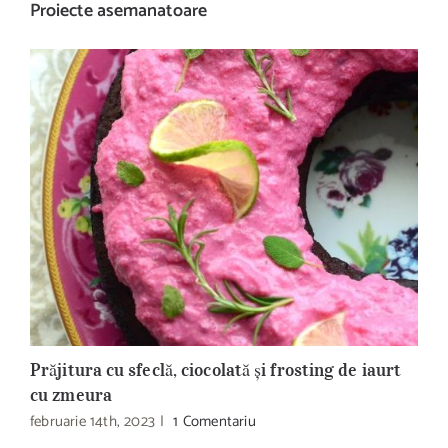
Proiecte asemanatoare
Prăjitura cu sfeclă, ciocolată și frosting de iaurt
B
cu zmeura
R
februarie 14th, 2023
|
1 Comentariu
d