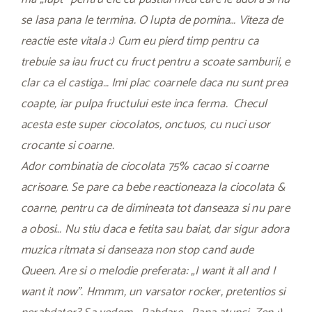
se lasa pana le termina. O lupta de pomina… Viteza de
reactie este vitala :) Cum eu pierd timp pentru ca
trebuie sa iau fruct cu fruct pentru a scoate samburii, e
clar ca el castiga… Imi plac coarnele daca nu sunt prea
coapte, iar pulpa fructului este inca ferma. Checul
acesta este super ciocolatos, onctuos, cu nuci usor
crocante si coarne.
Ador combinatia de ciocolata 75% cacao si coarne
acrisoare. Se pare ca bebe reactioneaza la ciocolata &
coarne, pentru ca de dimineata tot danseaza si nu pare
a obosi… Nu stiu daca e fetita sau baiat, dar sigur adora
muzica ritmata si danseaza non stop cand aude
Queen. Are si o melodie preferata: „I want it all and I
want it now”. Hmmm, un varsator rocker, pretentios si