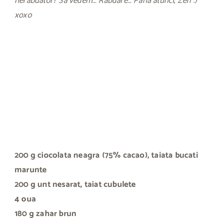
nerabdator? Sa vedem… Rabdare… Pana atunci, Zen :)
xoxo
200 g ciocolata neagra (75% cacao), taiata bucati
marunte
200 g unt nesarat, taiat cubulete
4 oua
180 g zahar brun