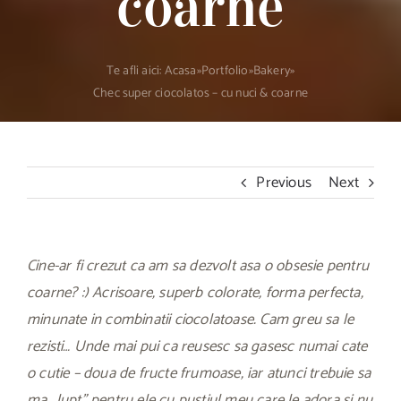
coarne
Te afli aici:
Acasa
»
Portfolio
»
Bakery
»
Chec super ciocolatos – cu nuci & coarne
Previous
Next
Cine-ar fi crezut ca am sa dezvolt asa o obsesie pentru
coarne? :) Acrisoare, superb colorate, forma perfecta,
minunate in combinatii ciocolatoase. Cam greu sa le
rezisti… Unde mai pui ca reusesc sa gasesc numai cate
o cutie – doua de fructe frumoase, iar atunci trebuie sa
ma „lupt” pentru ele cu pustiul meu care le adora si nu