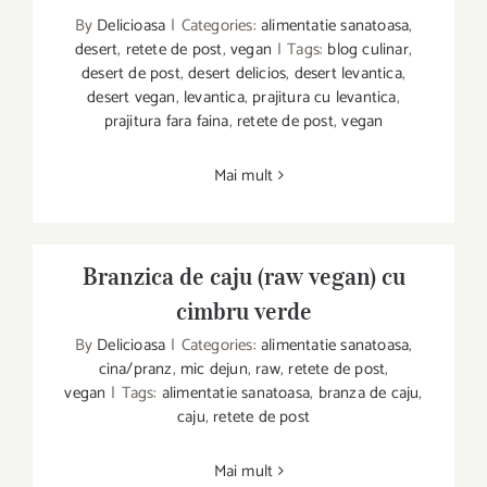
By
Delicioasa
|
Categories:
alimentatie sanatoasa
,
desert
,
retete de post
,
vegan
|
Tags:
blog culinar
,
desert de post
,
desert delicios
,
desert levantica
,
desert vegan
,
levantica
,
prajitura cu levantica
,
Prajitura cu levantica – dor de Provence
prajitura fara faina
,
retete de post
,
vegan
Mai mult
Branzica de caju (raw vegan) cu
cimbru verde
By
Delicioasa
|
Categories:
alimentatie sanatoasa
,
cina/pranz
,
mic dejun
,
raw
,
retete de post
,
vegan
|
Tags:
alimentatie sanatoasa
,
branza de caju
,
Branzica de caju (raw vegan) cu cimbru
caju
,
retete de post
verde
Mai mult