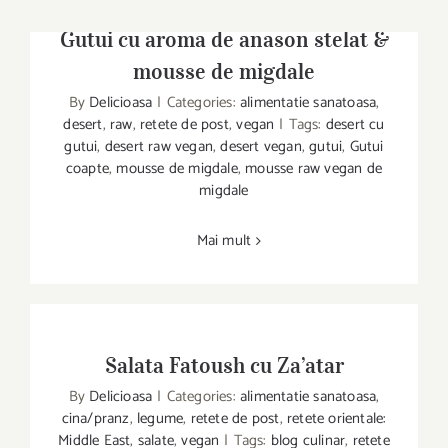
Gutui cu aroma de anason stelat &
mousse de migdale
By
Delicioasa
|
Categories:
alimentatie sanatoasa
,
desert
,
raw
,
retete de post
,
vegan
|
Tags:
desert cu
gutui
,
desert raw vegan
,
desert vegan
,
gutui
,
Gutui
coapte
,
mousse de migdale
,
mousse raw vegan de
Gutui cu aroma de anason stelat &
migdale
mousse de migdale
Mai mult
Salata Fatoush cu Za’atar
By
Delicioasa
|
Categories:
alimentatie sanatoasa
,
cina/pranz
,
legume
,
retete de post
,
retete orientale:
Middle East
,
salate
,
vegan
|
Tags:
blog culinar
,
retete