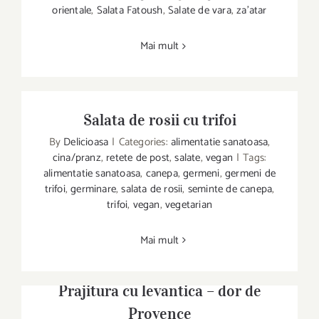
Salata Fatoush cu Za’atar
orientale
,
Salata Fatoush
,
Salate de vara
,
za'atar
Mai mult
Salata de rosii cu trifoi
By
Delicioasa
|
Categories:
alimentatie sanatoasa
,
cina/pranz
,
retete de post
,
salate
,
vegan
|
Tags:
alimentatie sanatoasa
,
canepa
,
germeni
,
germeni de
trifoi
,
germinare
,
salata de rosii
,
seminte de canepa
,
Salata de rosii cu trifoi
trifoi
,
vegan
,
vegetarian
Mai mult
Prajitura cu levantica – dor de
Provence