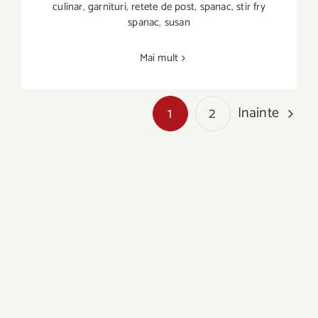
culinar
,
garnituri
,
retete de post
,
spanac
,
stir fry
Spanac & susan stir fry
spanac
,
susan
Mai mult
Inainte
1
2