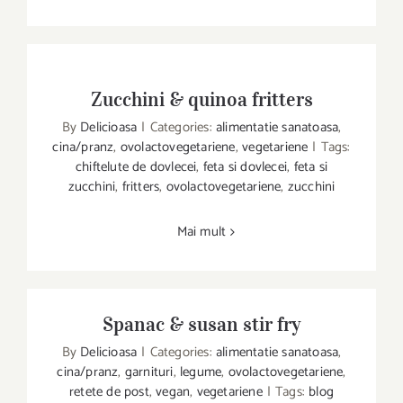
Zucchini & quinoa fritters
By
Delicioasa
|
Categories:
alimentatie sanatoasa
,
cina/pranz
,
ovolactovegetariene
,
vegetariene
|
Tags:
chiftelute de dovlecei
,
feta si dovlecei
,
feta si
Zucchini & quinoa fritters
zucchini
,
fritters
,
ovolactovegetariene
,
zucchini
Mai mult
Spanac & susan stir fry
By
Delicioasa
|
Categories:
alimentatie sanatoasa
,
cina/pranz
,
garnituri
,
legume
,
ovolactovegetariene
,
retete de post
,
vegan
,
vegetariene
|
Tags:
blog