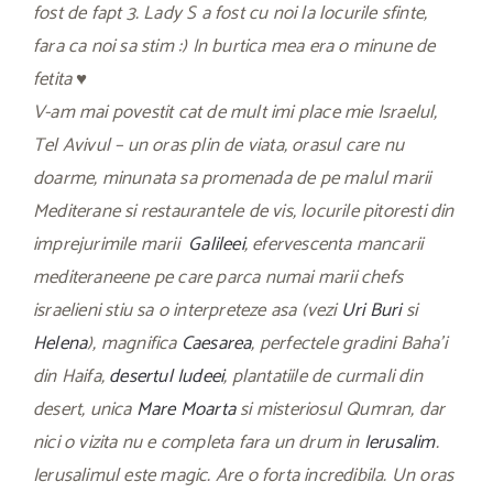
fost de fapt 3. Lady S a fost cu noi la locurile sfinte,
fara ca noi sa stim :) In burtica mea era o minune de
fetita ♥
V-am mai povestit cat de mult imi place mie Israelul,
Tel Avivul – un oras plin de viata, orasul care nu
doarme, minunata sa promenada de pe malul marii
Mediterane si restaurantele de vis, locurile pitoresti din
imprejurimile marii
Galileei
, efervescenta mancarii
mediteraneene pe care parca numai marii chefs
israelieni stiu sa o interpreteze asa (vezi
Uri Buri
si
Helena
), magnifica
Caesarea
, perfectele gradini Baha’i
din Haifa,
desertul Iudeei
, plantatiile de curmali din
desert, unica
Mare Moarta
si misteriosul Qumran, dar
nici o vizita nu e completa fara un drum in
Ierusalim
.
Ierusalimul este magic. Are o forta incredibila. Un oras