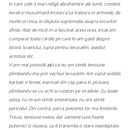
in care cele 3 mari religii abrahamice ale lumii, crestinii,
evreii si musulmanii incearca sa traiasca in armonie, de
multe ori insa, isi disputa suprematia asupra locurilor
sfinte. Atat de mult m-a fascinat acest oras, incat am
cumparat toate cartile pe care le-am gasit despre
istoria Israelului, lupta pentru Ierusalim, asediul
acestuia etc.
V-am mai povestit
aici
ca nu am simtit tensiune
plimbandu-ma prin vechiul Ierusalim. Am vazut soldati,
barbati si femei, inarmati din cap pana in picioare,
plimbandu-se cu ochi scrutatori pe stradute. Cu toate
astea, nu m-am simtit amenintata, nu am simtit
pericolul. Din contra, parca prezenta lor ma linisteste.
Totusi, tensiune exista, dar oamenii sunt foarte
puternici si reusesc sa-ti transmita o stare neasteptata