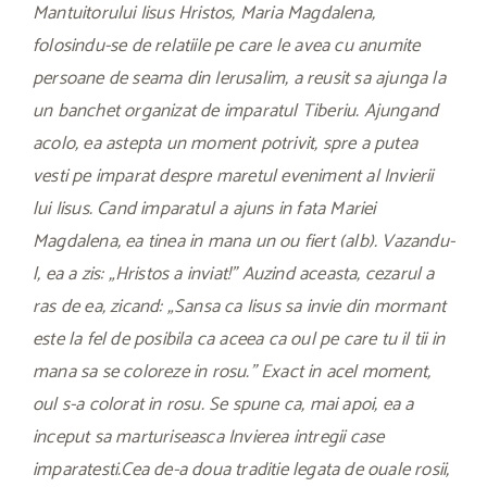
Mantuitorului Iisus Hristos, Maria Magdalena,
folosindu-se de relatiile pe care le avea cu anumite
persoane de seama din Ierusalim, a reusit sa ajunga la
un banchet organizat de imparatul Tiberiu. Ajungand
acolo, ea astepta un moment potrivit, spre a putea
vesti pe imparat despre maretul eveniment al Invierii
lui Iisus. Cand imparatul a ajuns in fata Mariei
Magdalena, ea tinea in mana un ou fiert (alb). Vazandu-
l, ea a zis: „Hristos a inviat!” Auzind aceasta, cezarul a
ras de ea, zicand: „Sansa ca Iisus sa invie din mormant
este la fel de posibila ca aceea ca oul pe care tu il tii in
mana sa se coloreze in rosu.” Exact in acel moment,
oul s-a colorat in rosu. Se spune ca, mai apoi, ea a
inceput sa marturiseasca Invierea intregii case
imparatesti.Cea de-a doua traditie legata de ouale rosii,