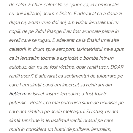
de calm. E chiar calm? Mi se spune ca, in comparatie
cu anii Intifadei, acum e liniste. E adevarat ca a doua zi
dupa ce, acum vreo doi ani, am vizitat Ierusalimul cu
copiii, de pe Zidul Plangerii au fost aruncate pietre in
evreii care se rugau. E adevarat ca la finalul unei alte
calatorii, in drum spre aeroport, taximetristul ne-a spus
ca in Ierusalim tocmai a explodat o bomba intr-un
autobuz, dar nu au fost victime, doar raniti usor. DOAR
raniti usor?! E adevarat ca sentimentul de tulburare pe
care l-am simtit cand am incercat sa reintram din
Betleem
in Israel, inspre Ierusalim, a fost foarte
puternic. Poate cea mai puternica stare de neliniste pe
care am simtit-o pe acele meleaguri. Si totusi, nu am
simtit tensiune in Ierusalimul vechi, orasul pe care
multi in considera un butoi de pulbere. Ierusalim,