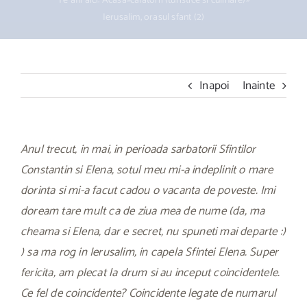
Te afli aici:
Acasa
»
calatorii (turistice si culinare)
»
Ierusalim, orasul sfant (2)
Inapoi
Inainte
Anul trecut, in mai, in perioada sarbatorii Sfintilor
Constantin si Elena, sotul meu mi-a indeplinit o mare
dorinta si mi-a facut cadou o vacanta de poveste. Imi
doream tare mult ca de ziua mea de nume (da, ma
cheama si Elena, dar e secret, nu spuneti mai departe :)
) sa ma rog in Ierusalim, in capela Sfintei Elena. Super
fericita, am plecat la drum si au inceput coincidentele.
Ce fel de coincidente? Coincidente legate de numarul