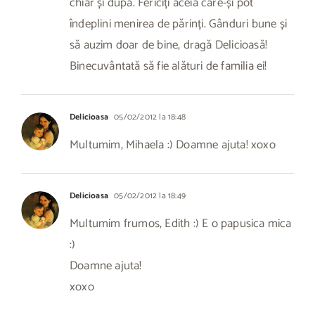
chiar și după. Fericiți aceia care-și pot
îndeplini menirea de părinți. Gânduri bune și
să auzim doar de bine, dragă Delicioasă!
Binecuvântată să fie alături de familia ei!
Delicioasa
05/02/2012 la 18:48
Multumim, Mihaela :) Doamne ajuta! xoxo
Delicioasa
05/02/2012 la 18:49
Multumim frumos, Edith :) E o papusica mica
:)
Doamne ajuta!
xoxo