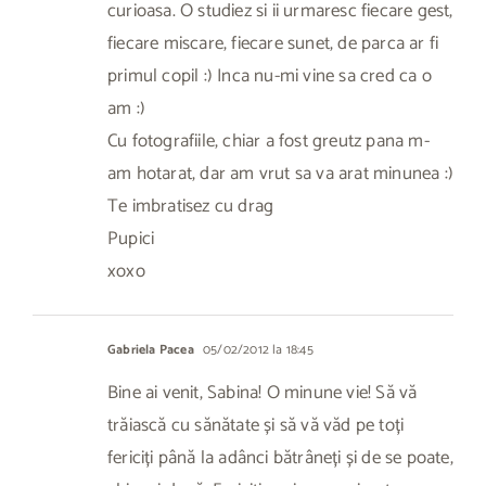
curioasa. O studiez si ii urmaresc fiecare gest,
fiecare miscare, fiecare sunet, de parca ar fi
primul copil :) Inca nu-mi vine sa cred ca o
am :)
Cu fotografiile, chiar a fost greutz pana m-
am hotarat, dar am vrut sa va arat minunea :)
Te imbratisez cu drag
Pupici
xoxo
Gabriela Pacea
05/02/2012 la 18:45
Bine ai venit, Sabina! O minune vie! Să vă
trăiască cu sănătate și să vă văd pe toți
fericiți până la adânci bătrâneți și de se poate,