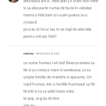
delicioasa are o …delicata!<3 ii uram bun venit
si sa aiba parte numai de bune in viata!pe
mama o felicitam si-i uram putere sa o
creasca!
ps:si eu in locul tau m-as topi de adoratie
pentru micuta Ciel!:)
codruta
06/02/2012 la 9:00
ce nume frumos i-ati dat! Binecuvantata sa
fie si sa creasca mare si sanatoasa, sa va
umple inimile de mandrie si speranta. Un
copil frumos, intr-o familie frumoasa! sa fiti
fericiti si sa va iubiti toata viata.
te pup, ai grija de tine
odruta