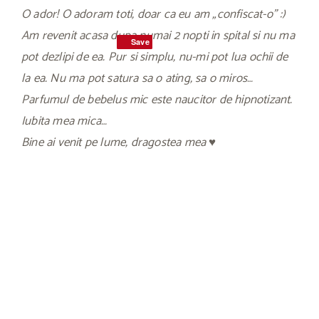
O ador! O adoram toti, doar ca eu am „confiscat-o” :)
Am revenit acasa dupa numai 2 nopti in spital si nu ma
Save
Save
pot dezlipi de ea. Pur si simplu, nu-mi pot lua ochii de
la ea. Nu ma pot satura sa o ating, sa o miros…
Parfumul de bebelus mic este naucitor de hipnotizant.
Iubita mea mica…
Bine ai venit pe lume, dragostea mea ♥