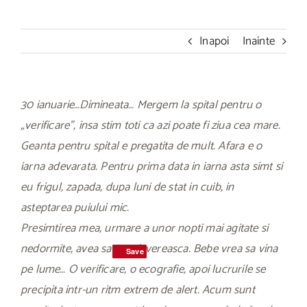
Inapoi
Inainte
30 ianuarie…Dimineata… Mergem la spital pentru o
„verificare”, insa stim toti ca azi poate fi ziua cea mare.
Geanta pentru spital e pregatita de mult. Afara e o
iarna adevarata. Pentru prima data in iarna asta simt si
eu frigul, zapada, dupa luni de stat in cuib, in
asteptarea puiului mic.
Presimtirea mea, urmare a unor nopti mai agitate si
nedormite, avea sa se adevereasca. Bebe vrea sa vina
Save
Save
pe lume… O verificare, o ecografie, apoi lucrurile se
precipita intr-un ritm extrem de alert. Acum sunt