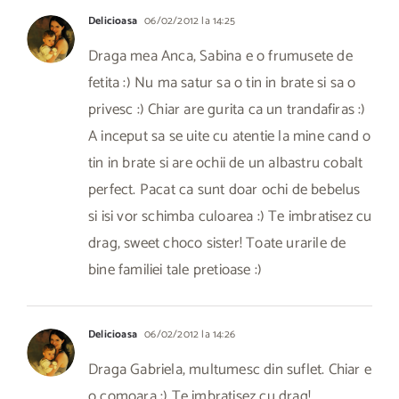
Delicioasa
06/02/2012 la 14:25
Draga mea Anca, Sabina e o frumusete de
fetita :) Nu ma satur sa o tin in brate si sa o
privesc :) Chiar are gurita ca un trandafiras :)
A inceput sa se uite cu atentie la mine cand o
tin in brate si are ochii de un albastru cobalt
perfect. Pacat ca sunt doar ochi de bebelus
si isi vor schimba culoarea :) Te imbratisez cu
drag, sweet choco sister! Toate urarile de
bine familiei tale pretioase :)
Delicioasa
06/02/2012 la 14:26
Draga Gabriela, multumesc din suflet. Chiar e
o comoara :) Te imbratisez cu drag!