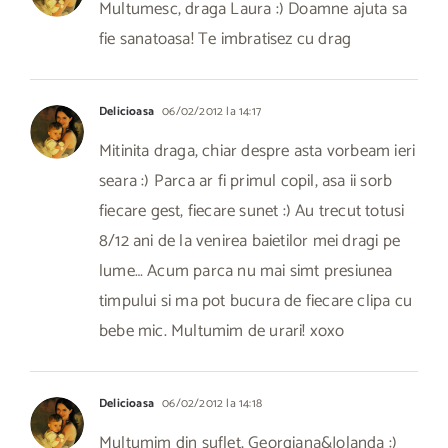
Multumesc, draga Laura :) Doamne ajuta sa
fie sanatoasa! Te imbratisez cu drag
Delicioasa
06/02/2012 la 14:17
Mitinita draga, chiar despre asta vorbeam ieri
seara :) Parca ar fi primul copil, asa ii sorb
fiecare gest, fiecare sunet :) Au trecut totusi
8/12 ani de la venirea baietilor mei dragi pe
lume… Acum parca nu mai simt presiunea
timpului si ma pot bucura de fiecare clipa cu
bebe mic. Multumim de urari! xoxo
Delicioasa
06/02/2012 la 14:18
Multumim din suflet, Georgiana&Iolanda :)