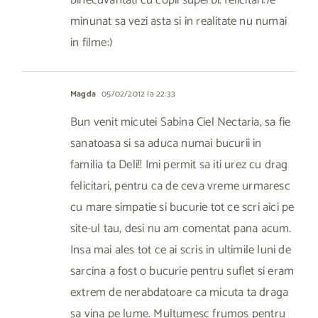
binecuvantati cu copii superbi. felicitari:)e
minunat sa vezi asta si in realitate nu numai
in filme:)
Magda
05/02/2012 la 22:33
Bun venit micutei Sabina Ciel Nectaria, sa fie
sanatoasa si sa aduca numai bucurii in
familia ta Deli!! Imi permit sa iti urez cu drag
felicitari, pentru ca de ceva vreme urmaresc
cu mare simpatie si bucurie tot ce scri aici pe
site-ul tau, desi nu am comentat pana acum.
Insa mai ales tot ce ai scris in ultimile luni de
sarcina a fost o bucurie pentru suflet si eram
extrem de nerabdatoare ca micuta ta draga
sa vina pe lume. Multumesc frumos pentru