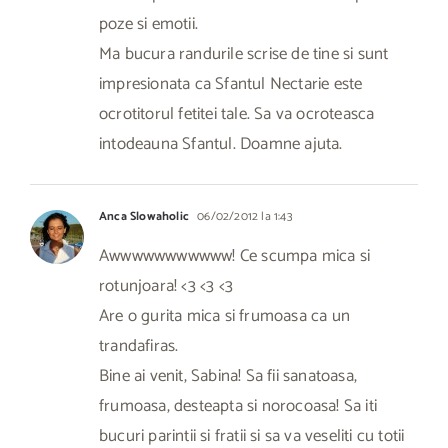
poze si emotii.
Ma bucura randurile scrise de tine si sunt
impresionata ca Sfantul Nectarie este
ocrotitorul fetitei tale. Sa va ocroteasca
intodeauna Sfantul. Doamne ajuta.
Anca Slowaholic
06/02/2012 la 1:43
Awwwwwwwwwww! Ce scumpa mica si
rotunjoara! <3 <3 <3
Are o gurita mica si frumoasa ca un
trandafiras.
Bine ai venit, Sabina! Sa fii sanatoasa,
frumoasa, desteapta si norocoasa! Sa iti
bucuri parintii si fratii si sa va veseliti cu totii