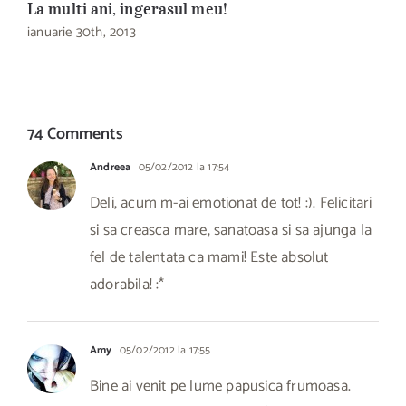
La multi ani, ingerasul meu!
D
ianuarie 30th, 2013
s
74 Comments
Andreea
05/02/2012 la 17:54
Deli, acum m-ai emotionat de tot! :). Felicitari
si sa creasca mare, sanatoasa si sa ajunga la
fel de talentata ca mami! Este absolut
adorabila! :*
Amy
05/02/2012 la 17:55
Bine ai venit pe lume papusica frumoasa.