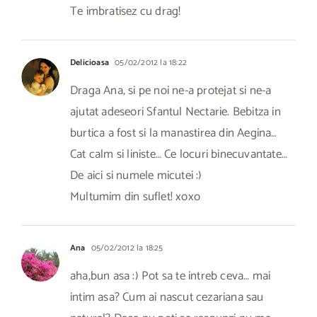
Te imbratisez cu drag!
Delicioasa
05/02/2012 la 18:22
Draga Ana, si pe noi ne-a protejat si ne-a
ajutat adeseori Sfantul Nectarie. Bebitza in
burtica a fost si la manastirea din Aegina…
Cat calm si liniste… Ce locuri binecuvantate…
De aici si numele micutei :)
Multumim din suflet! xoxo
Ana
05/02/2012 la 18:25
aha,bun asa :) Pot sa te intreb ceva… mai
intim asa? Cum ai nascut cezariana sau