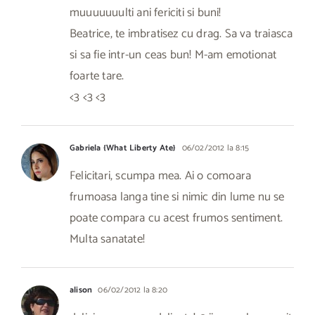
muuuuuuulti ani fericiti si buni!
Beatrice, te imbratisez cu drag. Sa va traiasca
si sa fie intr-un ceas bun! M-am emotionat
foarte tare.
<3 <3 <3
Gabriela {What Liberty Ate}
06/02/2012 la 8:15
Felicitari, scumpa mea. Ai o comoara
frumoasa langa tine si nimic din lume nu se
poate compara cu acest frumos sentiment.
Multa sanatate!
alison
06/02/2012 la 8:20