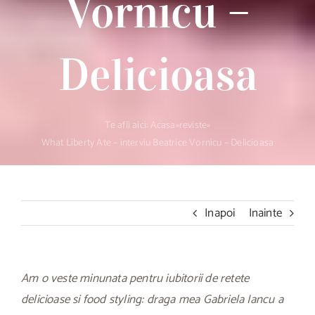
Vornicu –
Delicioasa
Te afli aici:
Acasa
»
reviste
»
What Liberty Ate – interviu Beatrice Vornicu – Delicioasa
Inapoi
Inainte
Am o veste minunata pentru iubitorii de retete
delicioase si food styling: draga mea Gabriela Iancu a