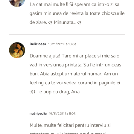
La cat mai multe !! Si speram ca intr-o zi sa
gasim minunea de revista la toate chioscurile
de ziare. <3 Minunata… <3
Delicioasa
18/11/2011 la 18:04
Doamne ajuta! Tare mi-ar place si mie sa o
vad in versiunea printata. Sa fie intr-un ceas
bun. Abia astept urmatorul numar. Am un
feeling ca te voi vedea curand in paginile ei
:))) Te pup cu drag, Ana
nutripedia
19/11/2011 la 8:03
Multe, multe felicitari pentru interviu si