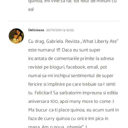
quinoa, imi vine sa fac tot felul de minuni cu
ea!
Delicioasa
20/11/2011 la 12:03
Cu drag, Gabriela. Revista „What Liberty Ate”
este numarul 1!!! Daca eu sunt super
incantata de comentariile primite la adresa
revistei pe bloguri, facebook, email, pot
numai sa-mi inchipui sentimentul de super
fericire si implinire pe care trebuie sa-l simti
tu. Felicitari! Sa sarbatorim impreuna si editia
aniversara 100, apoi many more to come :)
Ma bucur ca-ti place quinoa, eu acum sunt in
faza de curry quinoa cu orice imi pica in
mana. Am o noua „obsesie” :)