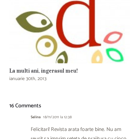
La multi ani, ingerasul meu!
D
ianuarie 30th, 2013
s
16 Comments
Selina
18/11/2011 la 12:38
Felicitari! Revista arata foarte bine. Nu am
reusit sa imprim reteta de prajitura cu cioco,