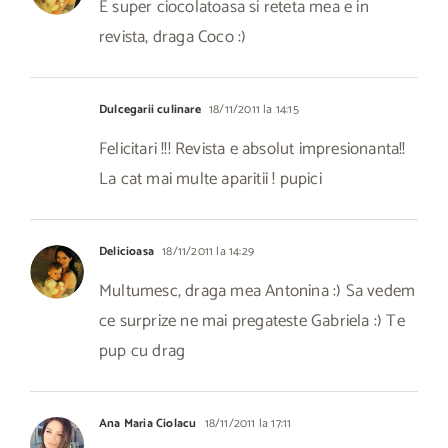
E super ciocolatoasa si reteta mea e in
revista, draga Coco :)
Dulcegarii culinare
18/11/2011 la 14:15
Felicitari !!! Revista e absolut impresionanta!!
La cat mai multe aparitii ! pupici
Delicioasa
18/11/2011 la 14:29
Multumesc, draga mea Antonina :) Sa vedem
ce surprize ne mai pregateste Gabriela :) Te
pup cu drag
Ana Maria Ciolacu
18/11/2011 la 17:11