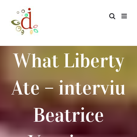
Skip
to
content
What Liberty
Ate – interviu
Beatrice