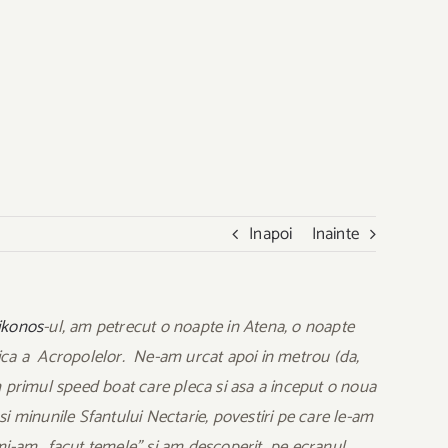
Inapoi
Inainte
ikonos
-ul, am petrecut o noapte in Atena, o noapte
ica a Acropolelor. Ne-am urcat apoi in metrou (da,
em primul speed boat care pleca si asa a inceput o noua
i minunile Sfantului Nectarie, povestiri pe care le-am
u mi-am „facut temele” si am descoperit pe ecranul