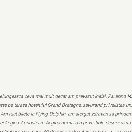
elungeasca ceva mai mult decat am prevazut initial. Parasind
M
te pe terasa hotelului Grand Bretagne, savurand privelistea un
eus. Am luat bilete la Flying Dolphin, am alergat zdravan sa prind
ei Aegina. Cunosteam Aegina numai din povestirile despre viata s
ti de plimbarea pe mare. 40 de minute de relaxare, timp in care e