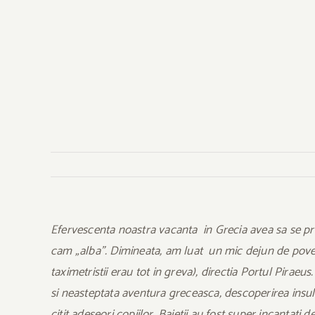
Efervescenta noastra vacanta in Grecia avea sa se pr
cam „alba”. Dimineata, am luat un mic dejun de poves
taximetristii erau tot in greva), directia Portul Pira
si neasteptata aventura greceasca, descoperirea insul
citit adeseori copiilor. Baietii au fost super incanta