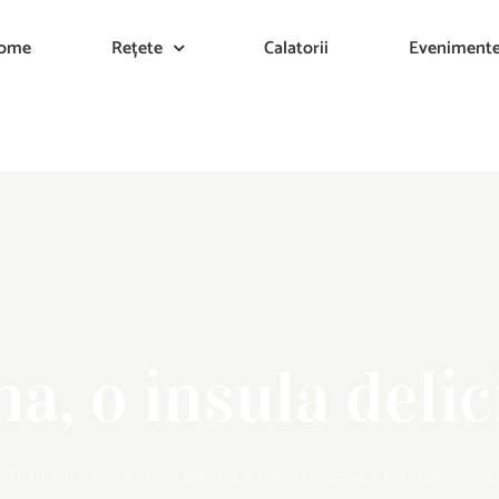
ome
Rețete
Calatorii
Eveniment
a, o insula deli
Te afli aici:
Acasa
»
calatorii (turistice si culinare)
»
Aegina, o insula delicioasa