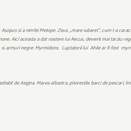
lor Asopus si a nimfei Metope. Zeus, „mare iubaret”, cum l-a carac
one. Aici aceasta a dat nastere lui Aecus, devenit mai tarziu rege 
 si armuri negre: Myrmidons. Luptatorii lui Ahile ar fi fost myr
abil de Aegina. Marea albastra, pitorestile barci de pescari, lini