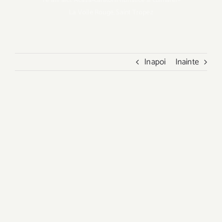
Te afli aici:
Acasa
»
calatorii (turistice si culinare)
»
La Voile Rouge, Saint Tropez
Inapoi
Inainte