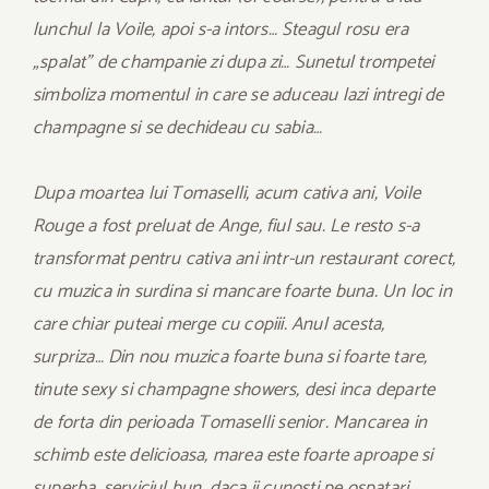
lunchul la Voile, apoi s-a intors… Steagul rosu era
„spalat” de champanie zi dupa zi… Sunetul trompetei
simboliza momentul in care se aduceau lazi intregi de
champagne si se dechideau cu sabia…
Dupa moartea lui Tomaselli, acum cativa ani, Voile
Rouge a fost preluat de Ange, fiul sau. Le resto s-a
transformat pentru cativa ani intr-un restaurant corect,
cu muzica in surdina si mancare foarte buna. Un loc in
care chiar puteai merge cu copiii. Anul acesta,
surpriza… Din nou muzica foarte buna si foarte tare,
tinute sexy si champagne showers, desi inca departe
de forta din perioada Tomaselli senior. Mancarea in
schimb este delicioasa, marea este foarte aproape si
superba, serviciul bun, daca ii cunosti pe ospatari,