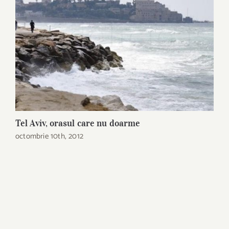
Tel Aviv, orasul care nu doarme
I
octombrie 10th, 2012
a