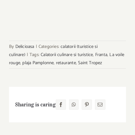
By
Delicioasa
|
Categories:
calatorii (turistice si
culinare)
|
Tags:
Calatorii culinare si turistice
,
Franta
,
La voile
rouge
,
plaja Pamplonne
,
retaurante
,
Saint Tropez
Sharing is caring
Facebook
WhatsApp
Pinterest
E-
mail: