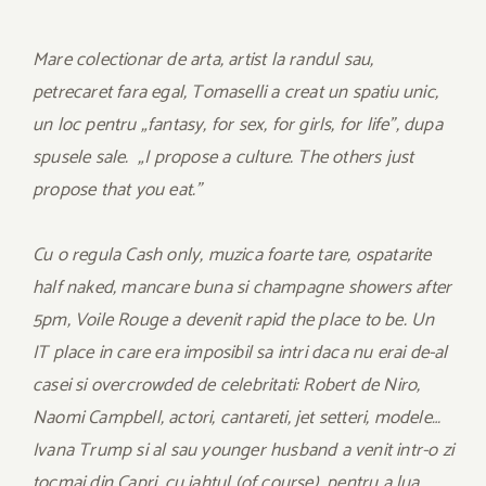
Mare colectionar de arta, artist la randul sau,
petrecaret fara egal, Tomaselli a creat un spatiu unic,
un loc pentru „fantasy, for sex, for girls, for life”, dupa
spusele sale. „I propose a culture. The others just
propose that you eat.”
Cu o regula Cash only, muzica foarte tare, ospatarite
half naked, mancare buna si champagne showers after
5pm, Voile Rouge a devenit rapid the place to be. Un
IT place in care era imposibil sa intri daca nu erai de-al
casei si overcrowded de celebritati: Robert de Niro,
Naomi Campbell, actori, cantareti, jet setteri, modele…
Ivana Trump si al sau younger husband a venit intr-o zi
tocmai din Capri, cu iahtul (of course), pentru a lua