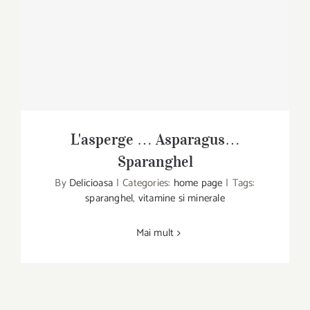
L'asperge … Asparagus…
L'asperge … Asparagus…Sparanghel
Sparanghel
By
Delicioasa
|
Categories:
home page
|
Tags:
sparanghel
,
vitamine si minerale
Mai mult