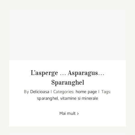
L’asperge … Asparagus…
L’asperge … Asparagus…Sparanghel
Sparanghel
By
Delicioasa
|
Categories:
home page
|
Tags:
sparanghel
,
vitamine si minerale
Mai mult