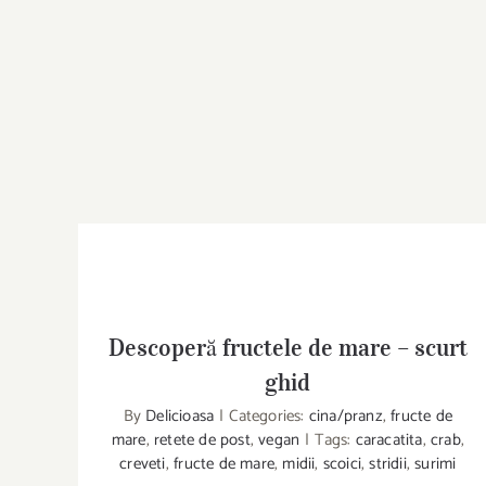
Descoperă fructele de mare – scurt
ghid
By
Delicioasa
|
Categories:
cina/pranz
,
fructe de
Descoperă fructele de mare – scurt ghid
mare
,
retete de post
,
vegan
|
Tags:
caracatita
,
crab
,
creveti
,
fructe de mare
,
midii
,
scoici
,
stridii
,
surimi