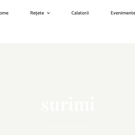
ome
Rețete
Calatorii
Eveniment
surimi
Te afli aici:
Acasa
»
surimi