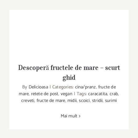
Descoperă fructele de mare – scurt
ghid
Descoperă fructele de mare – scurt ghid
By
Delicioasa
|
Categories:
cina/pranz
,
fructe de
mare
,
retete de post
,
vegan
|
Tags:
caracatita
,
crab
,
creveti
,
fructe de mare
,
midii
,
scoici
,
stridii
,
surimi
Mai mult