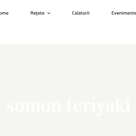
ome
Rețete
Calatorii
Eveniment
somon teriyaki
Te afli aici:
Acasa
»
somon teriyaki