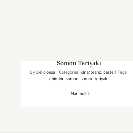
Somon Teriyaki
By
Delicioasa
|
Categories:
cina/pranz
,
peste
|
Tags:
ghimbir
,
somon
,
somon teriyaki
Somon Teriyaki
Mai mult