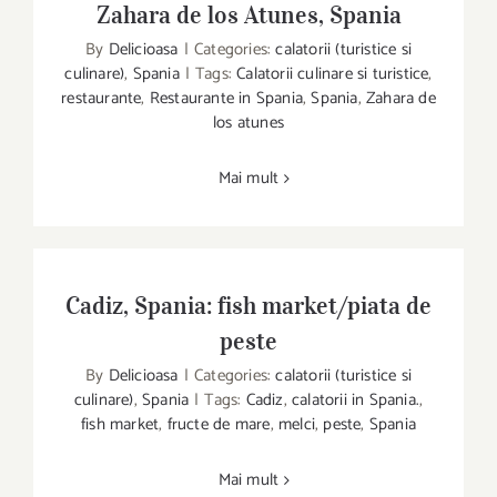
Zahara de los Atunes, Spania
By
Delicioasa
|
Categories:
calatorii (turistice si
culinare)
,
Spania
|
Tags:
Calatorii culinare si turistice
,
restaurante
,
Restaurante in Spania
,
Spania
,
Zahara de
Restaurant de vis la Atlantic – Zahara de
los atunes
los Atunes, Spania
Mai mult
Cadiz, Spania: fish market/piata de
peste
By
Delicioasa
|
Categories:
calatorii (turistice si
culinare)
,
Spania
|
Tags:
Cadiz
,
calatorii in Spania.
,
Cadiz, Spania: fish market/piata de peste
fish market
,
fructe de mare
,
melci
,
peste
,
Spania
Mai mult