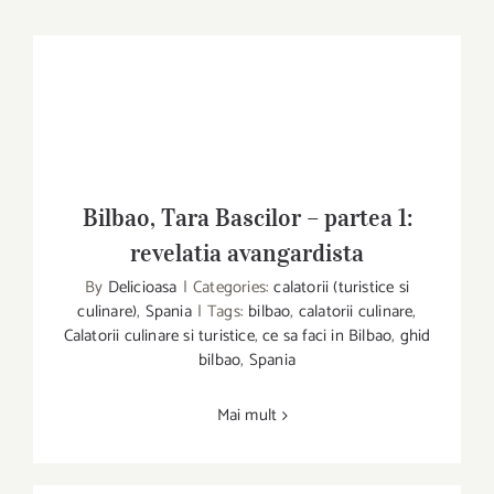
Bilbao, Tara Bascilor – partea 1:
revelatia avangardista
Bilbao, Tara Bascilor – partea 1: revelatia
By
Delicioasa
|
Categories:
calatorii (turistice si
avangardista
culinare)
,
Spania
|
Tags:
bilbao
,
calatorii culinare
,
Calatorii culinare si turistice
,
ce sa faci in Bilbao
,
ghid
bilbao
,
Spania
Mai mult