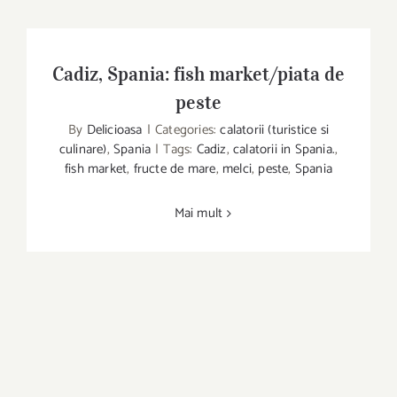
Cadiz, Spania: fish market/piata de
peste
By
Delicioasa
|
Categories:
calatorii (turistice si
culinare)
,
Spania
|
Tags:
Cadiz
,
calatorii in Spania.
,
Cadiz, Spania: fish market/piata de peste
fish market
,
fructe de mare
,
melci
,
peste
,
Spania
Mai mult