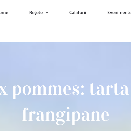
ome
Rețete
Calatorii
Eveniment
x pommes: tarta
frangipane