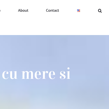
e
About
Contact
 cu mere si