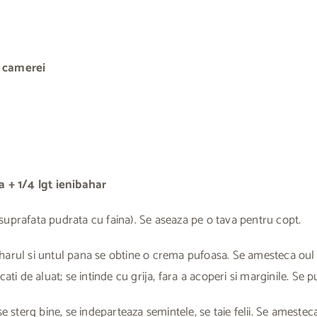
a camerei
a + 1/4 lgt ienibahar
o suprafata pudrata cu faina). Se aseaza pe o tava pentru copt.
arul si untul pana se obtine o crema pufoasa. Se amesteca oul s
ti de aluat; se intinde cu grija, fara a acoperi si marginile. Se
 sterg bine, se indeparteaza semintele, se taie felii. Se amesteca