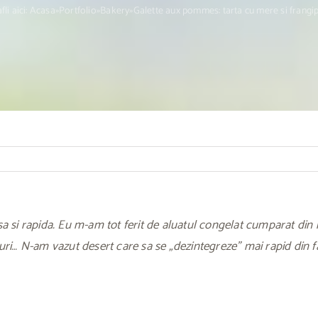
fli aici:
Acasa
»
Portfolio
»
Bakery
»
Galette aux pommes: tarta cu mere si frangi
a si rapida. Eu m-am tot ferit de aluatul congelat cumparat din 
ri… N-am vazut desert care sa se „dezintegreze” mai rapid din far