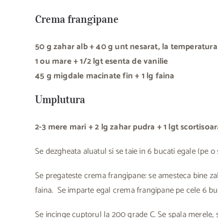
Crema frangipane
50 g zahar alb
+ 40 g unt nesarat, la temperatur
1 ou mare
+ 1/2 lgt esenta de vanilie
45 g migdale macinate fin
+ 1 lg faina
Umplutura
2-3 mere mari
+ 2 lg zahar pudra
+ 1 lgt scortisoar
Se dezgheata aluatul si se taie in 6 bucati egale (pe 
Se pregateste crema frangipane: se amesteca bine zah
faina. Se imparte egal crema frangipane pe cele 6 buca
Se incinge cuptorul la 200 grade C. Se spala merele, se