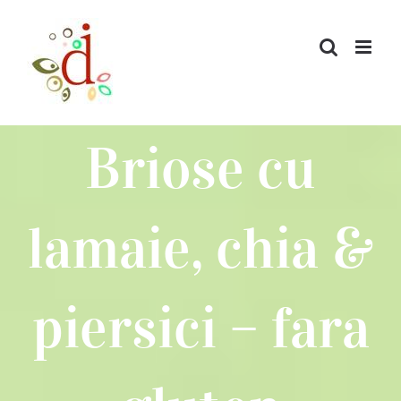
Skip
to
content
Briose cu
lamaie, chia &
piersici – fara