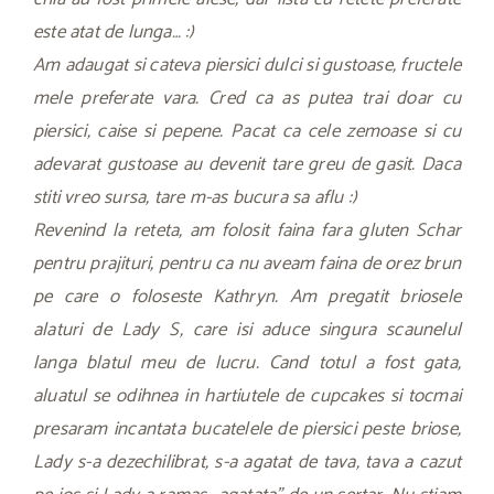
este atat de lunga… :)
Am adaugat si cateva piersici dulci si gustoase, fructele
mele preferate vara. Cred ca as putea trai doar cu
piersici, caise si pepene. Pacat ca cele zemoase si cu
adevarat gustoase au devenit tare greu de gasit. Daca
stiti vreo sursa, tare m-as bucura sa aflu :)
Revenind la reteta, am folosit faina fara gluten Schar
pentru prajituri, pentru ca nu aveam faina de orez brun
pe care o foloseste Kathryn. Am pregatit briosele
alaturi de Lady S, care isi aduce singura scaunelul
langa blatul meu de lucru. Cand totul a fost gata,
aluatul se odihnea in hartiutele de cupcakes si tocmai
presaram incantata bucatelele de piersici peste briose,
Lady s-a dezechilibrat, s-a agatat de tava, tava a cazut