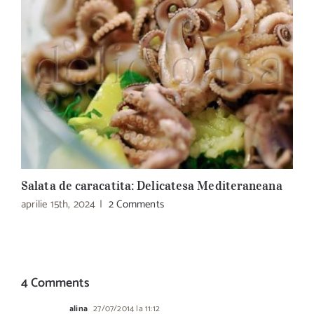
Salata de caracatita: Delicatesa Mediteraneana
L
aprilie 15th, 2024
|
2 Comments
a
4 Comments
alina
27/07/2014 la 11:12