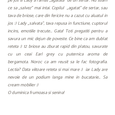
pe jos si Lady a ramas „agatata” de un sertar. Nu stiam
ce sa „salvez” mai intai. Copilul „agatat” de sertar, sau
tava de briose, care din fericire nu a cazut cu aluatul in
jos :) Lady „salvata”, tava repusa in functiune, cuptorul
incins, emotiile trecute… Gata! Toti pregatiti pentru a
savura un mic dejun de poveste. Ce bine ca am dublat
reteta :) 12 briose au zburat rapid din platou, savurate
cu un ceai Earl grey cu puternica aroma de
bergamota. Noroc ca am reusit sa le fac fotografia.
Lectia? Data viitoare reteta si mai mare :) iar Lady are
nevoie de un podium langa mine in bucatarie… Sa
cream mobilier :)
O duminica frumoasa si senina!