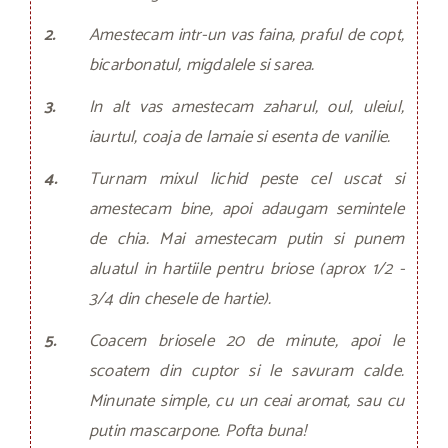
2.
Amestecam intr-un vas faina, praful de copt,
bicarbonatul, migdalele si sarea.
3.
In alt vas amestecam zaharul, oul, uleiul,
iaurtul, coaja de lamaie si esenta de vanilie.
4.
Turnam mixul lichid peste cel uscat si
amestecam bine, apoi adaugam semintele
de chia. Mai amestecam putin si punem
aluatul in hartiile pentru briose (aprox 1/2 -
3/4 din chesele de hartie).
5.
Coacem briosele 20 de minute, apoi le
scoatem din cuptor si le savuram calde.
Minunate simple, cu un ceai aromat, sau cu
putin mascarpone. Pofta buna!