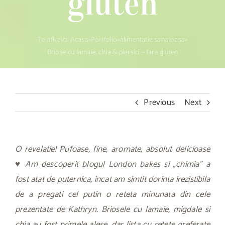
gluten
Te afli aici:
Acasa
»
Portfolio
»
alimentatie sanatoasa
»
Briose cu lamaie, chia & piersici – fara gluten
Previous
Next
O revelatie! Pufoase, fine, aromate, absolut delicioase
♥ Am descoperit blogul
London bakes
si „chimia” a
fost atat de puternica, incat am simtit dorinta irezistibila
de a pregati cel putin o reteta minunata din cele
prezentate de Kathryn.
Briosele cu lamaie, migdale si
chia
au fost primele alese, dar lista cu retete preferate