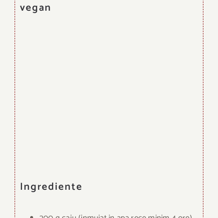
vegan
Ingrediente
200 g caju (inmuiat in apa rece minim 4 ore)