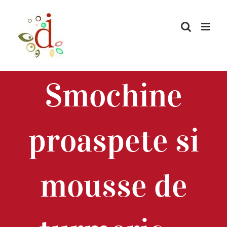
Skip
to
content
Smochine
proaspete si
mousse de