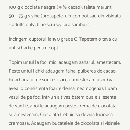
100 g ciocolata neagra (75% cacao), taiata marunt
50 – 75 g visine (proaspete, din compot sau din visinata
– adults only; bine scurse; fara samburi)
Incingem cuptorul la 190 grade C. Tapetam o tava cu
unt si hartie pentru copt.
Topim untul la foc mic, adaugam zaharul, amestecam.
Peste untul lichid adaugam faina, pulberea de cacao,
bicarbonatul de sodiu si sarea, amestecam usor (va
avea o consistenta foarte densa, neomogena). Luam
vasul de pe foc. Intr-un alt vas batem ouale si esenta
de vanilie, apoi le adaugam peste crema de ciocolata
si amestecam. Ciocolata trebuie sa devina lucioasa,
cremoasa. Adaugam bucatelele de ciocolata si visinele