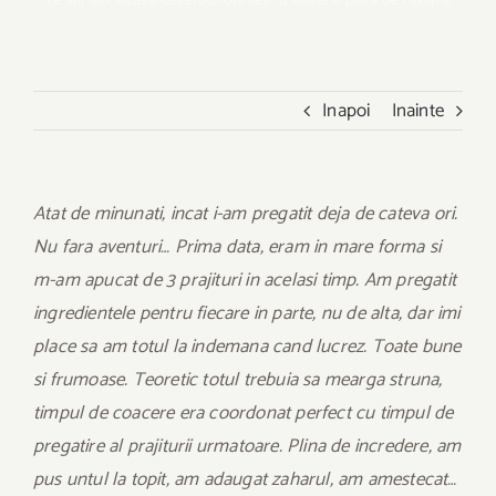
Te afli aici:
Acasa
»
desert
»
Brownies cu visine si piure de castane
Inapoi
Inainte
Atat de minunati, incat i-am pregatit deja de cateva ori.
Nu fara aventuri… Prima data, eram in mare forma si
m-am apucat de 3 prajituri in acelasi timp. Am pregatit
ingredientele pentru fiecare in parte, nu de alta, dar imi
place sa am totul la indemana cand lucrez. Toate bune
si frumoase. Teoretic totul trebuia sa mearga struna,
timpul de coacere era coordonat perfect cu timpul de
pregatire al prajiturii urmatoare. Plina de incredere, am
pus untul la topit, am adaugat zaharul, am amestecat…