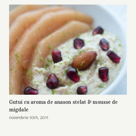
Gutui cu aroma de anason stelat & mousse de
C
migdale
v
noiembrie 10th, 2011
i