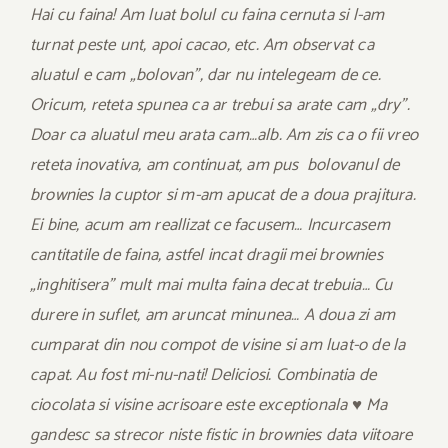
Hai cu faina! Am luat bolul cu faina cernuta si l-am
turnat peste unt, apoi cacao, etc. Am observat ca
aluatul e cam „bolovan”, dar nu intelegeam de ce.
Oricum, reteta spunea ca ar trebui sa arate cam „dry”.
Doar ca aluatul meu arata cam…alb. Am zis ca o fii vreo
reteta inovativa, am continuat, am pus bolovanul de
brownies la cuptor si m-am apucat de a doua prajitura.
Ei bine, acum am reallizat ce facusem… Incurcasem
cantitatile de faina, astfel incat dragii mei brownies
„inghitisera” mult mai multa faina decat trebuia… Cu
durere in suflet, am aruncat minunea… A doua zi am
cumparat din nou compot de visine si am luat-o de la
capat. Au fost mi-nu-nati! Deliciosi. Combinatia de
ciocolata si visine acrisoare este exceptionala ♥ Ma
gandesc sa strecor niste fistic in brownies data viitoare