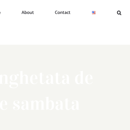
e
About
Contact
inghetata de
 de sambata