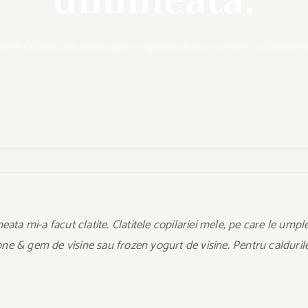
»
desert
»
Clatite ca la mama acasa si inghetata de iaurt cu visine – rasfatul de
ineata mi-a facut clatite. Clatitele copilariei mele, pe care l
& gem de visine sau frozen yogurt de visine. Pentru caldurile d