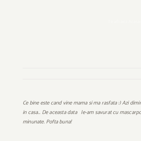
Te afli aici:
Acasa
Ce bine este cand vine mama si ma rasfata :) Azi dim
in casa… De aceasta data le-am savurat cu mascarpone 
minunate. Pofta buna!