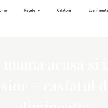
ome
Rețete
Calatorii
Eveniment
la mama acasa si 
isine – rasfatul
dimineata: