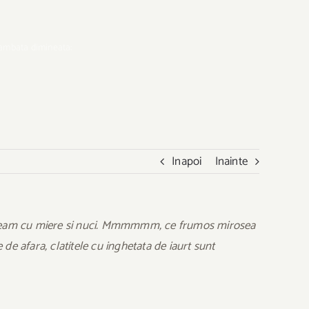
 sambata dimineata:
Inapoi
Inainte
e umpleam cu miere si nuci. Mmmmmm, ce frumos mirosea
e afara, clatitele cu inghetata de iaurt sunt