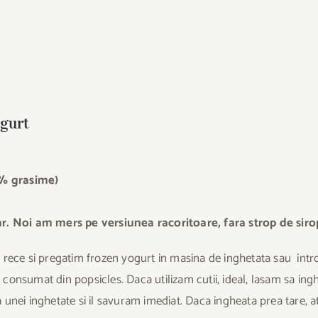
ogurt
7 % grasime)
ar. Noi am mers pe versiunea racoritoare, fara strop de sirop
 rece si pregatim frozen yogurt in masina de inghetata sau int
e consumat din popsicles. Daca utilizam cutii, ideal, lasam sa in
unei inghetate si il savuram imediat. Daca ingheata prea tare, 