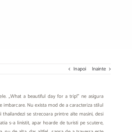
inal… furtunos
Inapoi
Inainte
ele. „What a beautiful day for a trip!” ne asigura
de imbarcare. Nu exista mod de a caracteriza stilul
thailandezi se strecoara printre alte masini, desi
a s-a linistit, apar hoarde de turisti pe scutere,
, nu de alta, dar altfel sansa de a traversa este