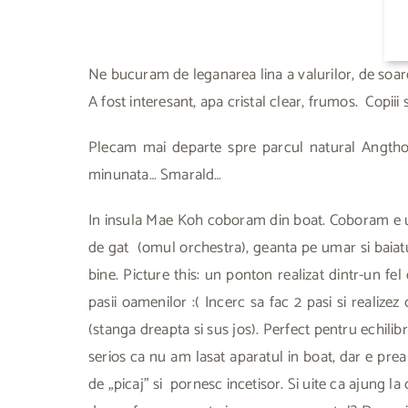
Ne bucuram de leganarea lina a valurilor, de soar
A fost interesant, apa cristal clear, frumos. Copii
Plecam mai departe spre parcul natural Angthong.
minunata… Smarald…
In insula Mae Koh coboram din boat. Coboram e un
de gat (omul orchestra), geanta pe umar si baiat
bine. Picture this: un ponton realizat dintr-un fe
pasii oamenilor :( Incerc sa fac 2 pasi si reali
(stanga dreapta si sus jos). Perfect pentru echilib
serios ca nu am lasat aparatul in boat, dar e prea
de „picaj” si pornesc incetisor. Si uite ca ajung 