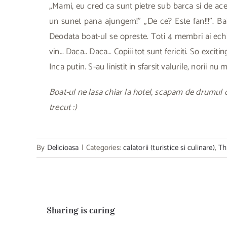
„Mami, eu cred ca sunt pietre sub barca si de ac
un sunet pana ajungem!” „De ce? Este fan!!!”. Baia
Deodata boat-ul se opreste. Toti 4 membri ai echi
vin… Daca.. Daca… Copiii tot sunt fericiti. So exc
Inca putin. S-au linistit in sfarsit valurile, norii n
Boat-ul ne lasa chiar la hotel, scapam de drumul c
trecut :)
By
Delicioasa
|
Categories:
calatorii (turistice si culinare)
,
Th
Sharing is caring