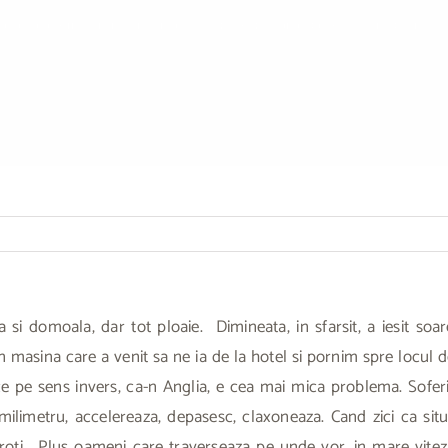
asa
»
calatorii (turistice si culinare)
»
Angthong-Thailanda, o excursie de vis cu f
 si domoala, dar tot ploaie. Dimineata, in sfarsit, a iesit soar
n masina care a venit sa ne ia de la hotel si pornim spre locul 
pe sens invers, ca-n Anglia, e cea mai mica problema. Soferii 
limetru, accelereaza, depasesc, claxoneaza. Cand zici ca situati
roti. Plus oameni care traverseaza pe unde vor, in mare viteza