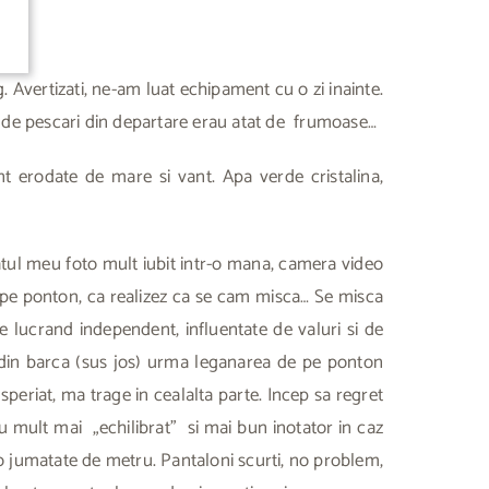
Avertizati, ne-am luat echipament cu o zi inainte.
ile de pescari din departare erau atat de frumoase…
nt erodate de mare si vant. Apa verde cristalina,
tul meu foto mult iubit intr-o mana, camera video
 pe ponton, ca realizez ca se cam misca… Se misca
re lucrand independent, influentate de valuri si de
a din barca (sus jos) urma leganarea de pe ponton
speriat, ma trage in cealalta parte. Incep sa regret
eu mult mai „echilibrat” si mai bun inotator in caz
eo jumatate de metru. Pantaloni scurti, no problem,