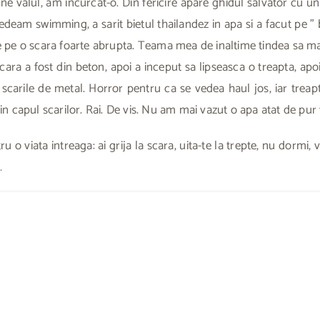
ne valul, am incurcat-o. Din fericire apare ghidul salvator cu 
edeam swimming, a sarit bietul thailandez in apa si a facut pe ” b
pe o scara foarte abrupta. Teama mea de inaltime tindea sa ma tin
cara a fost din beton, apoi a inceput sa lipseasca o treapta, apo
i scarile de metal. Horror pentru ca se vedea haul jos, iar trea
in capul scarilor. Rai. De vis. Nu am mai vazut o apa atat de pur
 viata intreaga: ai grija la scara, uita-te la trepte, nu dormi, vez
…