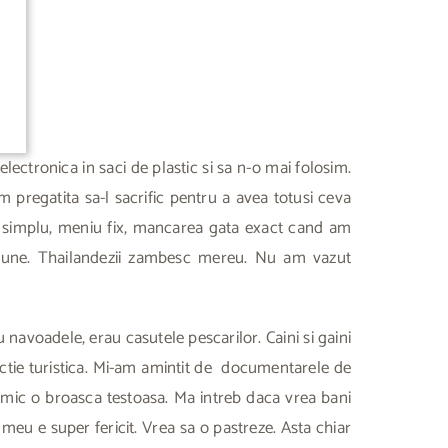
ectronica in saci de plastic si sa n-o mai folosim.
 pregatita sa-l sacrific pentru a avea totusi ceva
t simplu, meniu fix, mancarea gata exact cand am
o minune. Thailandezii zambesc mereu. Nu am vazut
avoadele, erau casutele pescarilor. Caini si gaini
actie turistica. Mi-am amintit de documentarele de
u mic o broasca testoasa. Ma intreb daca vrea bani
 meu e super fericit. Vrea sa o pastreze. Asta chiar