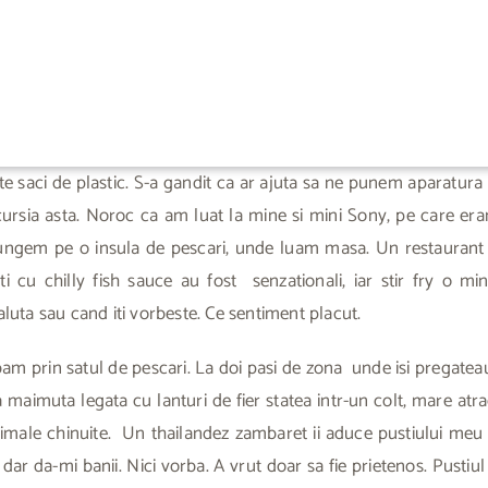
saci de plastic. S-a gandit ca ar ajuta sa ne punem aparatura el
ursia asta. Noroc ca am luat la mine si mini Sony, pe care eram
i ajungem pe o insula de pescari, unde luam masa. Un restauran
anti cu chilly fish sauce au fost senzationali, iar stir fry 
luta sau cand iti vorbeste. Ce sentiment placut.
prin satul de pescari. La doi pasi de zona unde isi pregateau n
maimuta legata cu lanturi de fier statea intr-un colt, mare atr
animale chinuite. Un thailandez zambaret ii aduce pustiului me
ar da-mi banii. Nici vorba. A vrut doar sa fie prietenos. Pustiul