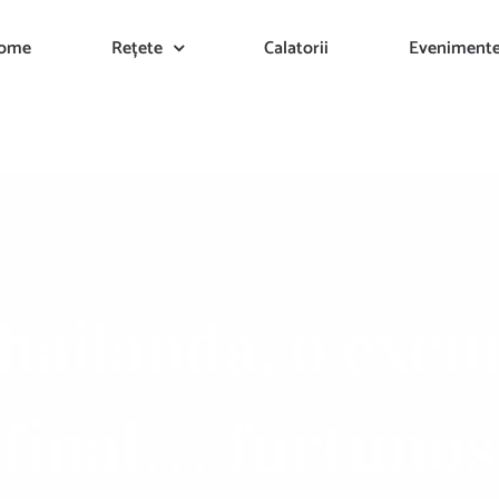
ome
Rețete
Calatorii
Eveniment
ilanda, o excur
final… furtunos