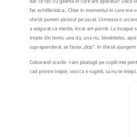
dar ce fac cu geanta in care am aparatul? Daca vi
fac echilibristica… Chiar in momentul in care ma v
sfarsit punem piciorul pe uscat. Urmeaza o urcare 
a asigurat ca merita, incat am pornit. La inceput s
trepte din lemn, una da, una nu, bineinteles, apo
supraponderal, se facea „dop”. In sfarsit ajungem 
Coborand scarile i-am pisalogit pe copiii mei pentru o
cad printre trepte, vezi ca e ruginit, sa nu te intepi