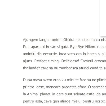
Ajungem langa ponton. Ghidul ne asteapta cu niste 
Pun aparatul in sac si gata. Bye Bye Nikon in exc
amintiri din excursie. Inca vreo ora in barca s
ajuns. Perfect timing. Delicioasa! Crevetii croc
thailandez care sa nu zambeasca atunci cand te sa
Dupa masa avem vreo 20 minute free sa ne plimbam 
printre case, mancare pregatita afara. O sarmana 
la Animal planet, in care sunt salvate astfel de 
pentru asta, ceva gen atinge mielul pentru noroc, d