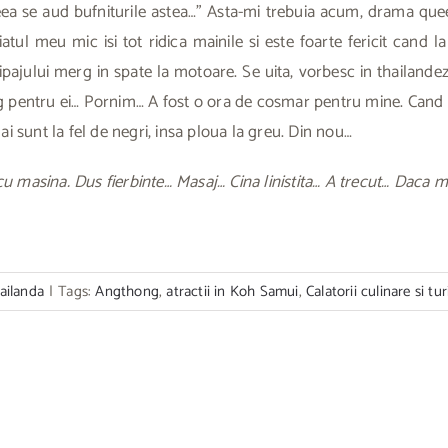
eea se aud bufniturile astea…” Asta-mi trebuia acum, drama qu
tul meu mic isi tot ridica mainile si este foarte fericit cand l
pajului merg in spate la motoare. Se uita, vorbesc in thailand
iting pentru ei… Pornim… A fost o ora de cosmar pentru mine. Cand 
u mai sunt la fel de negri, insa ploua la greu. Din nou…
u masina. Dus fierbinte… Masaj… Cina linistita… A trecut… Daca 
ailanda
|
Tags:
Angthong
,
atractii in Koh Samui
,
Calatorii culinare si tur