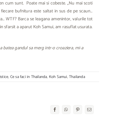
een cum sunt. Poate mai si cobeste. „Nu mai scoti
a fiecare bufnitura este saltat in sus de pe scaun…
eza… WTF? Barca se leagana amenintor, valurile tot
in sfarsit a aparut Koh Samui, am rasuflat usurata.
ma batea gandul sa merg intr-o croaziera, mi-a
istice
,
Ce sa faci in Thailanda
,
Koh Samui
,
Thailanda
Facebook
WhatsApp
Pinterest
E-
mail: