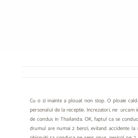
Te afli aici:
Ac
Cu o zi inainte a plouat non stop. O ploaie calda
personalul de la receptie. Increzatori, ne urcam i
de condus in Thailanda. OK, faptul ca se conduce 
drumul are numai 2 benzi, evitand accidente la mi
obisnuiti sa conduca pe sens opus, pericol pe 2 