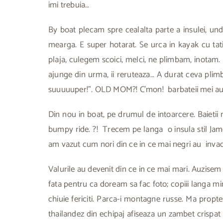
imi trebuia…
By boat plecam spre cealalta parte a insulei, un
mearga. E super hotarat. Se urca in kayak cu tati 
plaja, culegem scoici, melci, ne plimbam, inotam. B
ajunge din urma, ii reruteaza… A durat ceva plimb
suuuuuper!”. OLD MOM?! C’mon! barbateii mei au vas
Din nou in boat, pe drumul de intoarcere. Baietii m
bumpy ride. ?! Trecem pe langa o insula stil Jam
am vazut cum nori din ce in ce mai negri au invad
Valurile au devenit din ce in ce mai mari. Auzisem
fata pentru ca doream sa fac foto; copiii langa mi
chiuie fericiti. Parca-i montagne russe. Ma propte
thailandez din echipaj afiseaza un zambet crispat s