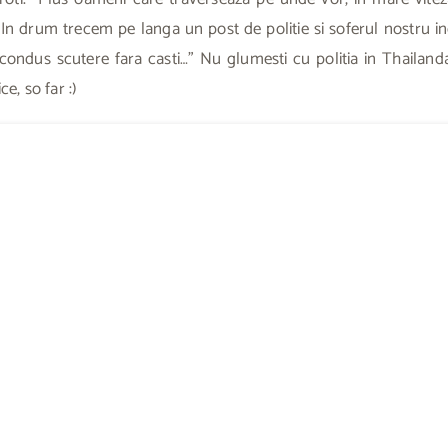
i. In drum trecem pe langa un post de politie si soferul nostru
condus scutere fara casti…” Nu glumesti cu politia in Thailanda.
e, so far :)