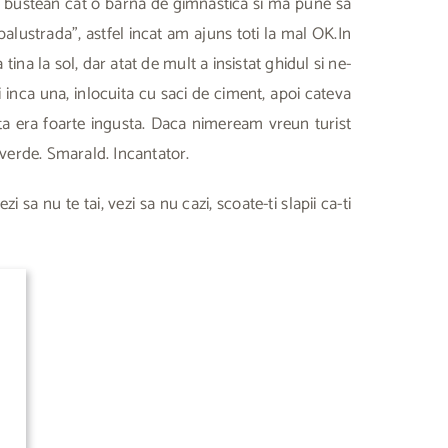
un bustean cat o barna de gimnastica si ma pune sa
alustrada”, astfel incat am ajuns toti la mal OK.In
a la sol, dar atat de mult a insistat ghidul si ne-
i inca una, inlocuita cu saci de ciment, apoi cateva
pta era foarte ingusta. Daca nimeream vreun turist
 verde. Smarald. Incantator.
i sa nu te tai, vezi sa nu cazi, scoate-ti slapii ca-ti