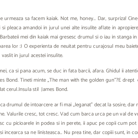
de urmeaza sa facem kaiak. Not me, honey… Dar, surpriza! Cine-i
si pleaca amandoi in jurul unei alte insulite aflate in apropie
arbateii mei din kaiak mai gresesc drumul si o iau in stanga in lo
area lor :) O experienta de neuitat pentru curajosul meu baietel
lit in jurul acestei insulite.
ei, ca si pana acum, se duc in fata barcii, afara. Ghidul ii atent
es Bond. Tineti minte „The man with the golden gun”?E drept c
at cerul.Insula stil James Bond.
 ca drumul de intoarcere ar fi mai „leganat” decat la sosire, dar 
ne. Valurile cresc, tot cresc. Vad cum barca urca pe un val de 
sc cu picioarele in podea si in perete, ii apuc pe copii cum pot
i incearca sa ne linisteasca… Nu prea tine, dar copiii sunt, in co