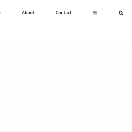
e
About
Contact
sie de vis cu