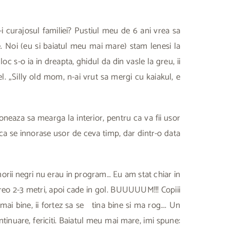
 curajosul familiei? Pustiul meu de 6 ani vrea sa
re. Noi (eu si baiatul meu mai mare) stam lenesi la
c s-o ia in dreapta, ghidul da din vasle la greu, ii
. „Silly old mom, n-ai vrut sa mergi cu kaiakul, e
ioneaza sa mearga la interior, pentru ca va fii usor
a se innorase usor de ceva timp, dar dintr-o data
norii negri nu erau in program… Eu am stat chiar in
vreo 2-3 metri, apoi cade in gol. BUUUUUM!!! Copiii
 mai bine, ii fortez sa se tina bine si ma rog…. Un
ntinuare, fericiti. Baiatul meu mai mare, imi spune: