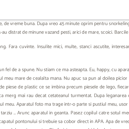
e, de vreme buna. Dupa vreo 45 minute oprim pentru snorkeling. 
i s-au distrat de minune vazand pesti, arici de mare, scoici. Barc
 Fara cuvinte. Insulite mici, multe, stanci ascutite, interesa
 fel de a spune. Nu stiam ce ma asteapta. Eu, happy, cu apara
ul meu mare de cealalta mana. Nu apuc sa pun al doilea picior
l de piese de plastic ce se imbina precum piesele de lego, fieca
zez ca merg mai rau decat cetateanul turmentat. Dupa leganare
rul meu. Aparatul foto ma trage intr-o parte si pustiul meu, usor 
 tarziu … Arunc aparatul in geanta. Pasez copilul catre sotul m
la capatul pontonului si trebuie sa cobor direct in APA. Apa de vr