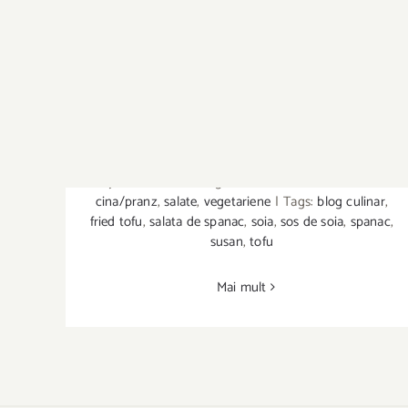
Salata de tofu cu susan, spanac si
sos de soia
By
Delicioasa
|
Categories:
alimentatie sanatoasa
,
cina/pranz
,
salate
,
vegetariene
|
Tags:
blog culinar
,
fried tofu
,
salata de spanac
,
soia
,
sos de soia
,
spanac
,
susan
,
tofu
Salata de tofu cu susan, spanac si sos de
Mai mult
soia