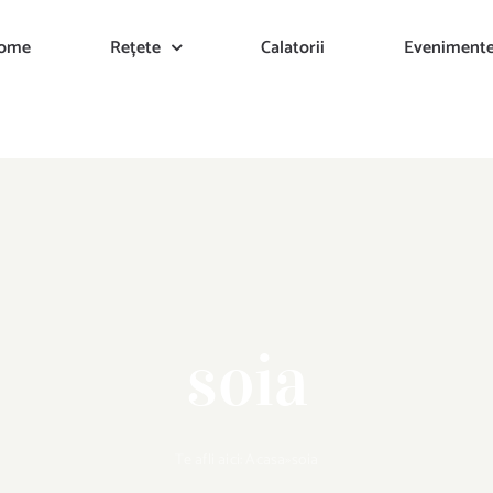
ome
Rețete
Calatorii
Eveniment
soia
Te afli aici:
Acasa
»
soia