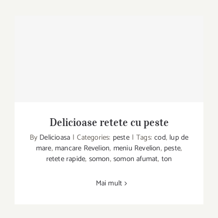
Delicioase retete cu peste
Delicioase retete cu peste
By
Delicioasa
|
Categories:
peste
|
Tags:
cod
,
lup de
mare
,
mancare Revelion
,
meniu Revelion
,
peste
,
retete rapide
,
somon
,
somon afumat
,
ton
Mai mult