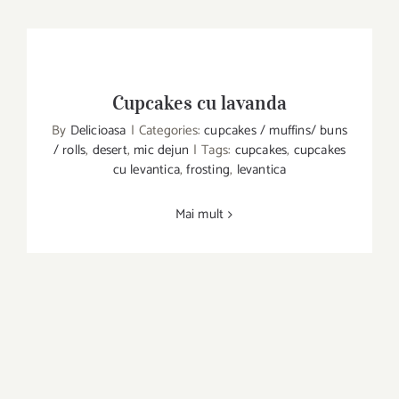
Cupcakes cu lavanda
By
Delicioasa
|
Categories:
cupcakes / muffins/ buns
/ rolls
,
desert
,
mic dejun
|
Tags:
cupcakes
,
cupcakes
Cupcakes cu lavanda
cu levantica
,
frosting
,
levantica
Mai mult