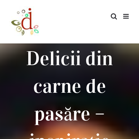
Skip
to
content
Delicii din
carne de
pasăre –