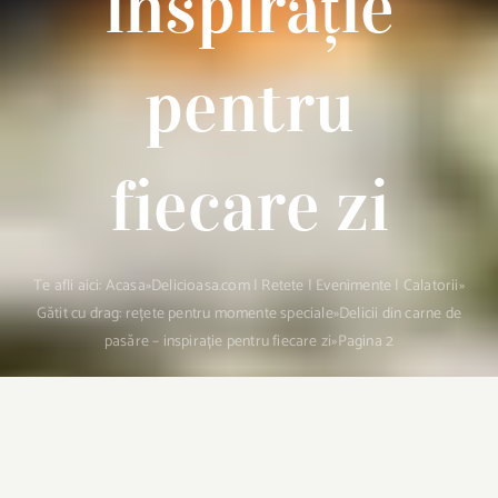
inspirație
pentru
fiecare zi
Te afli aici:
Acasa
»
Delicioasa.com | Retete | Evenimente | Calatorii
»
Gătit cu drag: rețete pentru momente speciale
»
Delicii din carne de
pasăre – inspirație pentru fiecare zi
»
Pagina 2