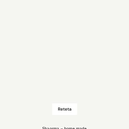
Reteta
Shaorma – home made