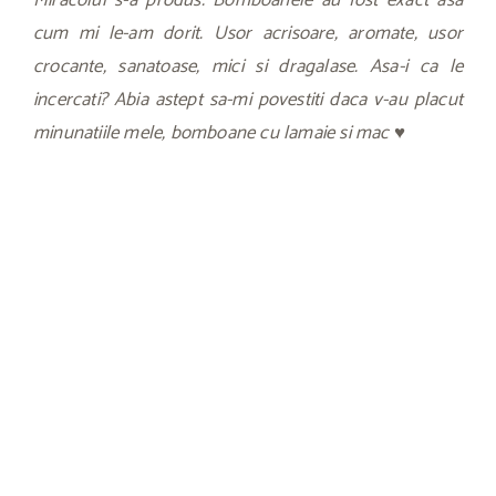
Miracolul s-a produs. Bomboanele au fost exact asa
cum mi le-am dorit. Usor acrisoare, aromate, usor
crocante, sanatoase, mici si dragalase. Asa-i ca le
incercati? Abia astept sa-mi povestiti daca v-au placut
minunatiile mele, bomboane cu lamaie si mac ♥