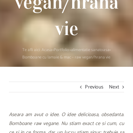
vegan/hrana
vie
Te afli aici:
Acasa
»
Portfolio
»
alimentatie sanatoasa
»
Bomboane cu lamaie & mac – raw vegan/hrana vie
Previous
Next
Aseara am avut o idee. O idee delicioasa, obsedanta.
Bomboane raw vegane. Nu stiam exact ce si cum, cu
ce si in ce forma, dar un lucru stiam sigur: trebuie sa