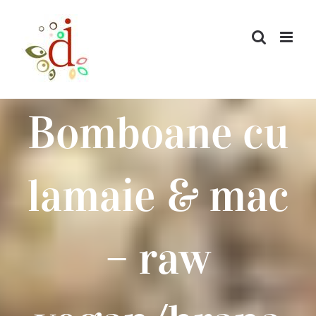
Skip
to
content
Bomboane cu
lamaie & mac
– raw