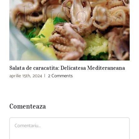
Salata de caracatita: Delicatesa Mediteraneana
L
aprilie 15th, 2024
|
2 Comments
a
Comenteaza
Comment