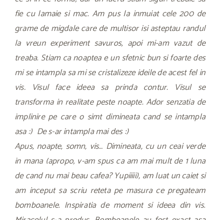
fie cu lamaie si mac. Am pus la inmuiat cele 200 de
grame de migdale care de multisor isi asteptau randul
la vreun experiment savuros, apoi mi-am vazut de
treaba. Stiam ca noaptea e un sfetnic bun si foarte des
mi se intampla sa mi se cristalizeze ideile de acest fel in
vis. Visul face ideea sa prinda contur. Visul se
transforma in realitate peste noapte. Ador senzatia de
implinire pe care o simt dimineata cand se intampla
asa :) De s-ar intampla mai des :)
Apus, noapte, somn, vis… Dimineata, cu un ceai verde
in mana (apropo, v-am spus ca am mai mult de 1 luna
de cand nu mai beau cafea? Yupiiiii), am luat un caiet si
am inceput sa scriu reteta pe masura ce pregateam
bomboanele. Inspiratia de moment si ideea din vis.