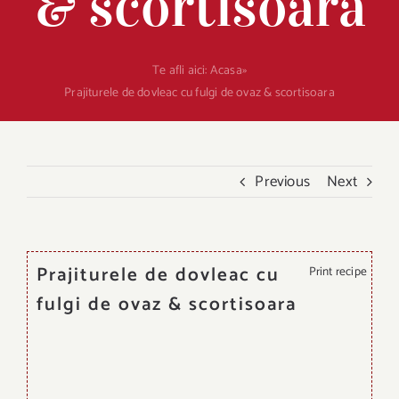
& scortisoara
Te afli aici:
Acasa
»
Prajiturele de dovleac cu fulgi de ovaz & scortisoara
Previous
Next
Prajiturele de dovleac cu
Print recipe
fulgi de ovaz & scortisoara