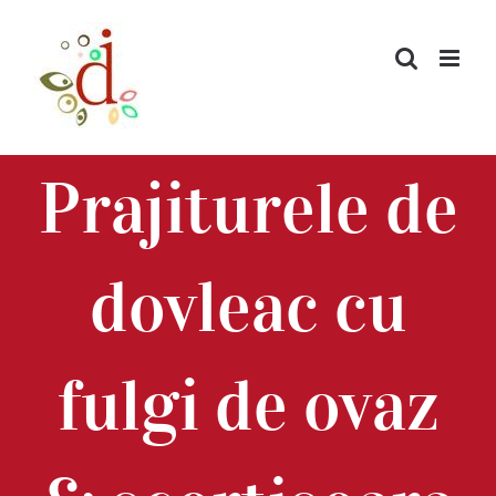
Skip
to
content
Prajiturele de
dovleac cu
fulgi de ovaz