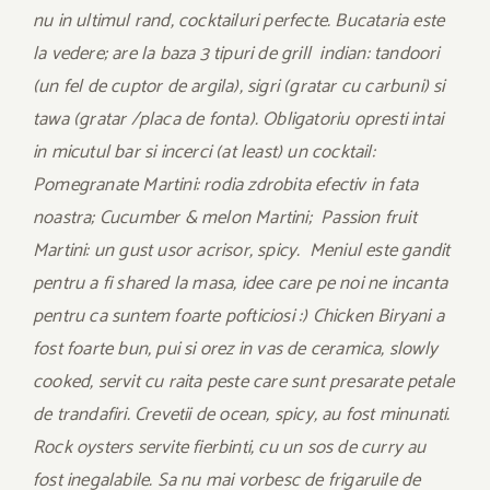
nu in ultimul rand, cocktailuri perfecte. Bucataria este
la vedere; are la baza 3 tipuri de grill indian: tandoori
(un fel de cuptor de argila), sigri (gratar cu carbuni) si
tawa (gratar /placa de fonta). Obligatoriu opresti intai
in micutul bar si incerci (at least) un cocktail:
Pomegranate Martini: rodia zdrobita efectiv in fata
noastra; Cucumber & melon Martini; Passion fruit
Martini: un gust usor acrisor, spicy. Meniul este gandit
pentru a fi shared la masa, idee care pe noi ne incanta
pentru ca suntem foarte pofticiosi :) Chicken Biryani a
fost foarte bun, pui si orez in vas de ceramica, slowly
cooked, servit cu raita peste care sunt presarate petale
de trandafiri. Crevetii de ocean, spicy, au fost minunati.
Rock oysters servite fierbinti, cu un sos de curry au
fost inegalabile. Sa nu mai vorbesc de frigaruile de