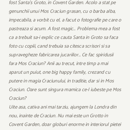
fost Santa’s Groto, in Covent Garden. Acolo a stat pe
genunchii unui Mos Craciun grasan, cu o barba alba,
impecabila, a vorbit cu el, a facut o fotografie pe care o
pastreaza si acum. A fost magic… Problema mea a fost
ca a trebuit sa-i explic ce cauta Santa in Groto sa faca
foto cu copiii, cand trebuia sa citesca scrisori si sa
supravegheze fabricarea jucariilor… Ce fac spiridusii
fara Mos Craciun? Anii au trecut, intre timp a mai
aparut un puiut, one big happy family, crezand cu
putere in magia Craciunului, in traditie, dar si in Mos
Craciun. Oare sunt singura mamica ce-l iubeste pe Mos
Craciun?
Uite asa, cativa ani mai tarziu, ajungem la Londra din
nou, inainte de Craciun. Nu mai este un Grotto in
Covent Garden, doar globuri enorme in interiorul pietei