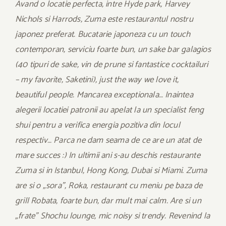
Avand o locatie perfecta, intre Hyde park, Harvey
Nichols si Harrods, Zuma este restaurantul nostru
japonez preferat. Bucatarie japoneza cu un touch
contemporan, serviciu foarte bun, un sake bar galagios
(40 tipuri de sake, vin de prune si fantastice cocktailuri
– my favorite, Saketini), just the way we love it,
beautiful people. Mancarea exceptionala… Inaintea
alegerii locatiei patronii au apelat la un specialist feng
shui pentru a verifica energia pozitiva din locul
respectiv… Parca ne dam seama de ce are un atat de
mare succes :) In ultimii ani s-au deschis restaurante
Zuma si in Istanbul, Hong Kong, Dubai si Miami. Zuma
are si o „sora”, Roka, restaurant cu meniu pe baza de
grill Robata, foarte bun, dar mult mai calm. Are si un
„frate” Shochu lounge, mic noisy si trendy. Revenind la