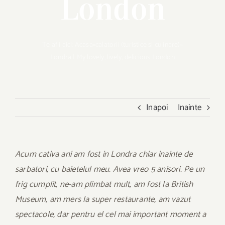
London
Te afli aici:
Acasa
»
calatorii (turistice si culinare)
»
Londra | My lovely, lively, delicious London
Inapoi
Inainte
Acum cativa ani am fost in Londra chiar inainte de
sarbatori, cu baietelul meu. Avea vreo 5 anisori. Pe un
frig cumplit, ne-am plimbat mult, am fost la British
Museum, am mers la super restaurante, am vazut
spectacole, dar pentru el cel mai important moment a