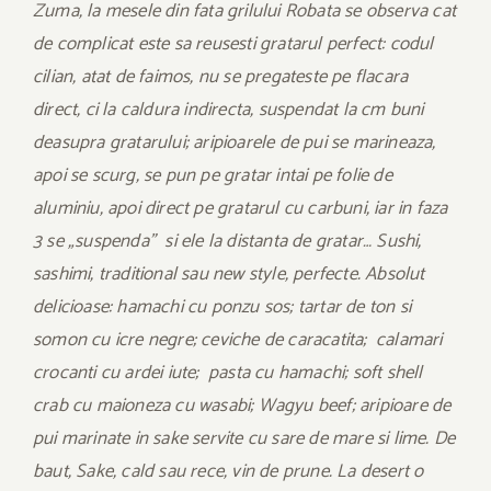
Zuma, la mesele din fata grilului Robata se observa cat
de complicat este sa reusesti gratarul perfect: codul
cilian, atat de faimos, nu se pregateste pe flacara
direct, ci la caldura indirecta, suspendat la cm buni
deasupra gratarului; aripioarele de pui se marineaza,
apoi se scurg, se pun pe gratar intai pe folie de
aluminiu, apoi direct pe gratarul cu carbuni, iar in faza
3 se „suspenda” si ele la distanta de gratar… Sushi,
sashimi, traditional sau new style, perfecte. Absolut
delicioase: hamachi cu ponzu sos; tartar de ton si
somon cu icre negre; ceviche de caracatita; calamari
crocanti cu ardei iute; pasta cu hamachi; soft shell
crab cu maioneza cu wasabi; Wagyu beef; aripioare de
pui marinate in sake servite cu sare de mare si lime. De
baut, Sake, cald sau rece, vin de prune. La desert o