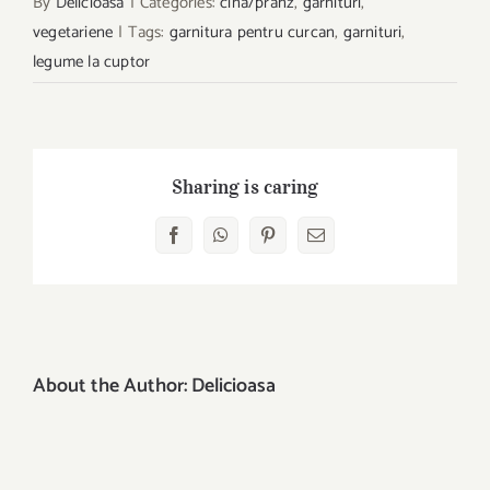
By
Delicioasa
|
Categories:
cina/pranz
,
garnituri
,
vegetariene
|
Tags:
garnitura pentru curcan
,
garnituri
,
legume la cuptor
Sharing is caring
Facebook
WhatsApp
Pinterest
E-
mail:
About the Author:
Delicioasa