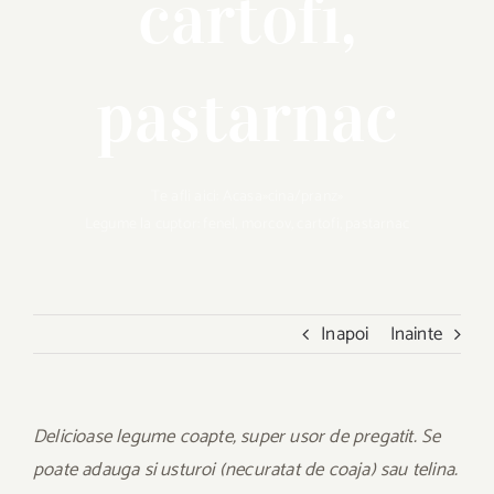
cartofi,
pastarnac
Te afli aici:
Acasa
»
cina/pranz
»
Legume la cuptor: fenel, morcov, cartofi, pastarnac
Inapoi
Inainte
Delicioase legume coapte, super usor de pregatit. Se
poate adauga si usturoi (necuratat de coaja) sau telina.