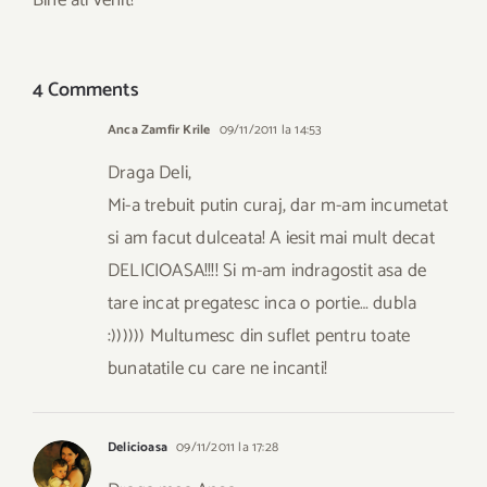
Bine ati venit!
4 Comments
Anca Zamfir Krile
09/11/2011 la 14:53
Draga Deli,
Mi-a trebuit putin curaj, dar m-am incumetat
si am facut dulceata! A iesit mai mult decat
DELICIOASA!!!! Si m-am indragostit asa de
tare incat pregatesc inca o portie… dubla
:)))))) Multumesc din suflet pentru toate
bunatatile cu care ne incanti!
Delicioasa
09/11/2011 la 17:28