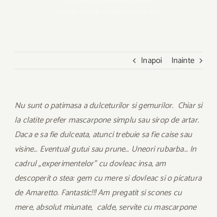
Te afli aici:
Acasa
»
home page
»
Gem de mere & dovleac cu Amaretto
Inapoi
Inainte
Nu sunt o patimasa a dulceturilor si gemurilor. Chiar si
la clatite prefer mascarpone simplu sau sirop de artar.
Daca e sa fie dulceata, atunci trebuie sa fie caise sau
visine… Eventual gutui sau prune… Uneori rubarba… In
cadrul „experimentelor” cu dovleac insa, am
descoperit o stea: gem cu mere si dovleac si o picatura
de Amaretto. Fantastic!!! Am pregatit si scones cu
mere, absolut miunate, calde, servite cu mascarpone