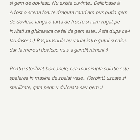
si gem de dovleac. Nu exista cuvinte… Delicioase !!!
A fost o scena foarte draguta cand am pus putin gem
de dovleac langa o tarta de fructe si i-am rugat pe
invitati sa ghiceasca ce fel de gem este… Asta dupa ce-l
laudasera :) Raspunsurile au variat intre gutui si caise,
dar la mere si dovleac nu s-a gandit nimeni :)
Pentru sterilizat borcanele, cea mai simpla solutie este
spalarea in masina de spalat vase… Fierbinti, uscate si
sterilizate, gata pentru dulceata sau gem :)