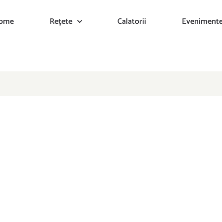
ome
Rețete
Calatorii
Eveniment