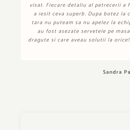
visat. Fiecare detaliu al petrecerii a
zahar (ni
binecunoscuta pasiunea Delicioasei p
a iesit ceva superb. Dupa botez la 
cu bezea, un tort perfect, decoratiun
tara nu puteam sa nu apelez la echip
A
mici etichete cu numele deliciilor.
au fost asezate servetele pe mas
dragute si care aveau solutii la orice
invitatii ei, sub un cer de baloane, 
ca: orice basm, feerie sau poveste va 
Sandra P