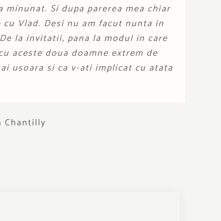
n
ceva minunat. Si dupa parerea mea chiar
jiturele delicate cu si fara gluten (e
 mousee si creme delicate, mini tarte
e cu Vlad. Desi nu am facut nunta in
ate, au primit si ele tutu-uri bleu si
e la invitatii, pana la modul in care
re
l traia acolo, pentru sarbatorita si
a cu aceste doua doamne extrem de
ai usoara si ca v-ati implicat cu atata
ivilegiata de nasa si sa plec, va spun
 da viata in mod spectaculos si gust in
 Chantilly
n