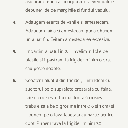
asigurandu-ne ca incorporam si eventualele
depuneri de pe marginile si fundul vasului.
4.
Adaugam esenta de vanilie si amestecam.
Adaugam faina si amestecam pana obtinem
un aluat fin. Evitam amestecarea excesiva.
5.
Impartim aluatul in 2, il invelim in folie de
plastic si il pastram la frigider minim o ora,
sau peste noapte.
6.
Scoatem aluatul din frigider, il intindem cu
sucitorul pe o suprafata presarata cu faina,
taiem cookies in forma dorita (cookies
trebuie sa aibe o grosime intre 0,6 si 1 cm) si
ii punem pe o tava tapetata cu hartie pentru
copt. Punem tava la frigider minim 30