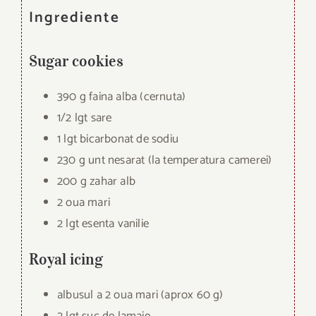
Ingrediente
Sugar cookies
390 g faina alba (cernuta)
1/2 lgt sare
1 lgt bicarbonat de sodiu
230 g unt nesarat (la temperatura camerei)
200 g zahar alb
2 oua mari
2 lgt esenta vanilie
Royal icing
albusul a 2 oua mari (aprox 60 g)