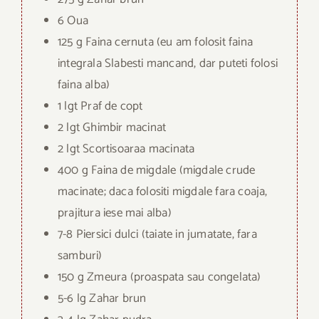
6 Oua
125 g Faina cernuta (eu am folosit faina
integrala Slabesti mancand, dar puteti folosi
faina alba)
1 lgt Praf de copt
2 lgt Ghimbir macinat
2 lgt Scortisoaraa macinata
400 g Faina de migdale (migdale crude
macinate; daca folositi migdale fara coaja,
prajitura iese mai alba)
7-8 Piersici dulci (taiate in jumatate, fara
samburi)
150 g Zmeura (proaspata sau congelata)
5-6 lg Zahar brun