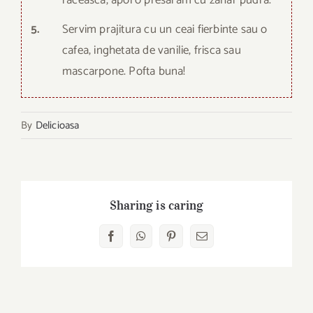
raceasca, apoi o presaram cu zahar pudra.
5.
Servim prajitura cu un ceai fierbinte sau o
cafea, inghetata de vanilie, frisca sau
mascarpone. Pofta buna!
By
Delicioasa
Sharing is caring
Facebook
WhatsApp
Pinterest
Email