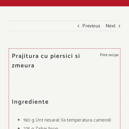
Previous
Next
Prajitura cu piersici si
Print recipe
zmeura
Ingrediente
190 g Unt nesarat (la temperatura camerei)
275 g Zahar brun