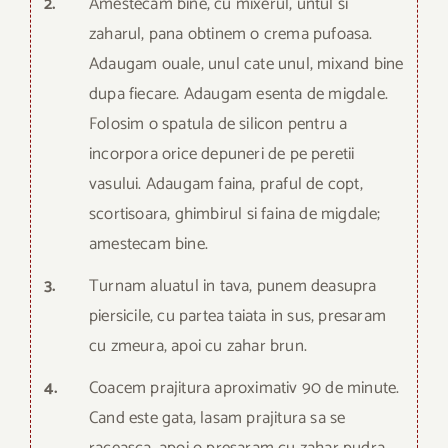
2.
Amestecam bine, cu mixerul, untul si
zaharul, pana obtinem o crema pufoasa.
Adaugam ouale, unul cate unul, mixand bine
dupa fiecare. Adaugam esenta de migdale.
Folosim o spatula de silicon pentru a
incorpora orice depuneri de pe peretii
vasului. Adaugam faina, praful de copt,
scortisoara, ghimbirul si faina de migdale;
amestecam bine.
3.
Turnam aluatul in tava, punem deasupra
piersicile, cu partea taiata in sus, presaram
cu zmeura, apoi cu zahar brun.
4.
Coacem prajitura aproximativ 90 de minute.
Cand este gata, lasam prajitura sa se