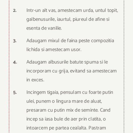
2.
Intr-un alt vas, amestecam urda, untul topit,
galbenusurile, iaurtul, piureul de afine si
esenta de vanilie.
3.
Adaugam mixul de faina peste compozitia
lichida si amestecam usor.
4.
Adaugam albusurile batute spuma si le
incorporam cu grija, evitand sa amestecam
in exces.
5.
Incingem tigaia, pensulam cu foarte putin
ulei, punem o lingura mare de aluat,
presaram cu putin mix de seminte. Cand
incep sa iasa bule de aer prin clatita, o
intoarcem pe partea cealalta. Pastram